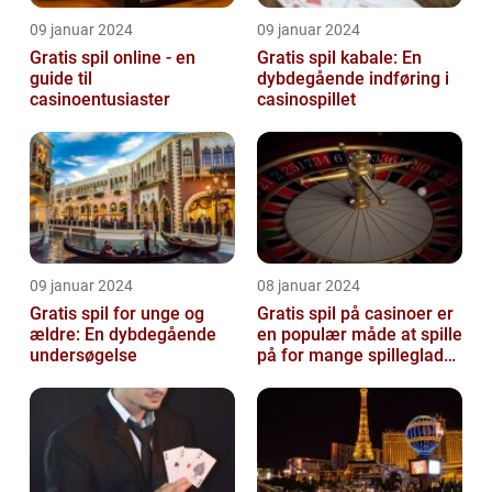
09 januar 2024
09 januar 2024
Gratis spil online - en
Gratis spil kabale: En
guide til
dybdegående indføring i
casinoentusiaster
casinospillet
09 januar 2024
08 januar 2024
Gratis spil for unge og
Gratis spil på casinoer er
ældre: En dybdegående
en populær måde at spille
undersøgelse
på for mange spilleglade
mennesker