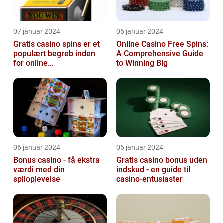
07 januar 2024
06 januar 2024
Gratis casino spins er et
Online Casino Free Spins:
populært begreb inden
A Comprehensive Guide
for online
to Winning Big
casinoverdenen
06 januar 2024
06 januar 2024
Bonus casino - få ekstra
Gratis casino bonus uden
værdi med din
indskud - en guide til
spiloplevelse
casino-entusiaster