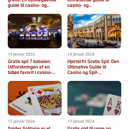
guide til casino- og
casino- og
spilleentusiaster
spilinteresserede
14 januar 2024
14 januar 2024
Gratis spil 7 kabalen:
Hjerterfri Gratis Spil: Den
Udforskningen af en
Ultimative Guide til
tidløs favorit i casino-
Casino og Spil-
verdenen
Entusiaster
13 januar 2024
13 januar 2024
Spider Solitaire er et
Gratis spil til unge og