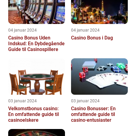
04 januar 2024
04 januar 2024
Casino Bonus Uden
Casino Bonus i Dag
Indskud: En Dybdegående
Guide til Casinospillere
03 januar 2024
03 januar 2024
Velkomstbonus casino:
Casino Bonusser: En
En omfattende guide til
omfattende guide til
casinoelskere
casino-entusiaster