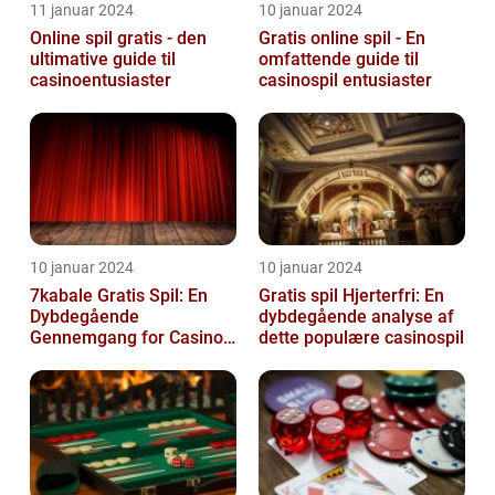
11 januar 2024
10 januar 2024
Online spil gratis - den
Gratis online spil - En
ultimative guide til
omfattende guide til
casinoentusiaster
casinospil entusiaster
10 januar 2024
10 januar 2024
7kabale Gratis Spil: En
Gratis spil Hjerterfri: En
Dybdegående
dybdegående analyse af
Gennemgang for Casino-
dette populære casinospil
og Spilentusiaster