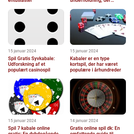
entusiaster
underholdning, der
tilbyder spillere
muligheden f...
15 januar 2024
15 januar 2024
Spil Gratis Syvkabale:
Kabaler er en type
Udforskning af et
kortspil, der har været
populært casinospil
populære i århundreder
15 januar 2024
14 januar 2024
Spil 7 kabale online
Gratis online spil dk: En
gratis: En dybdegående
omfattende guide til