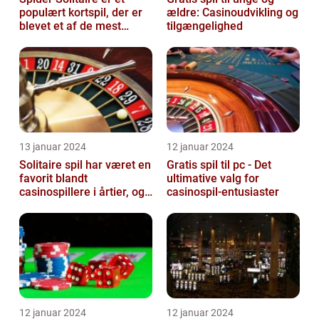
populært kortspil, der er
ældre: Casinoudvikling og
blevet et af de mest
tilgængelighed
spillede spil i verden
13 januar 2024
12 januar 2024
Solitaire spil har været en
Gratis spil til pc - Det
favorit blandt
ultimative valg for
casinospillere i årtier, og i
casinospil-entusiaster
dag er det endda muligt
at ...
12 januar 2024
12 januar 2024