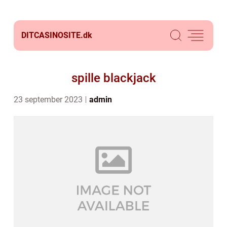
DITCASINOSITE.
dk
spille blackjack
23 september 2023
admin