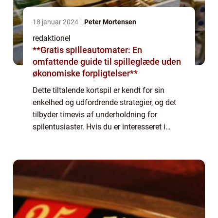
18 januar 2024
Peter Mortensen
redaktionel
**Gratis spilleautomater: En
omfattende guide til spilleglæde uden
økonomiske forpligtelser**
Dette tiltalende kortspil er kendt for sin
enkelhed og udfordrende strategier, og det
tilbyder timevis af underholdning for
spilentusiaster. Hvis du er interesseret i
casino spil og ønsker at lære mere om
solitaire spil gratis, vil denne artikel give...