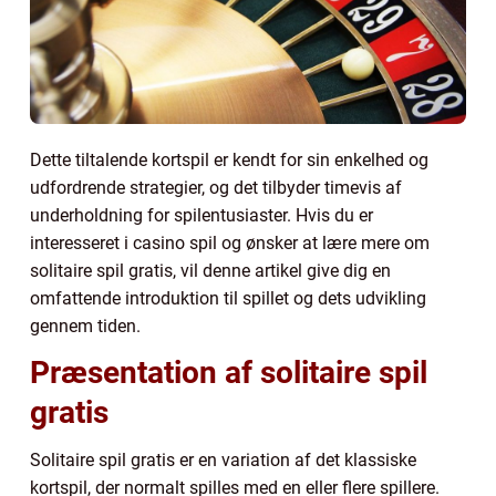
Dette tiltalende kortspil er kendt for sin enkelhed og
udfordrende strategier, og det tilbyder timevis af
underholdning for spilentusiaster. Hvis du er
interesseret i casino spil og ønsker at lære mere om
solitaire spil gratis, vil denne artikel give dig en
omfattende introduktion til spillet og dets udvikling
gennem tiden.
Præsentation af solitaire spil
gratis
Solitaire spil gratis er en variation af det klassiske
kortspil, der normalt spilles med en eller flere spillere.