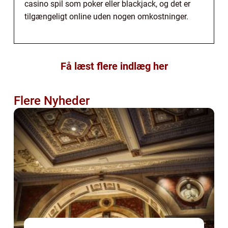
casino spil som poker eller blackjack, og det er
tilgængeligt online uden nogen omkostninger.
Få læst flere indlæg her
Flere Nyheder