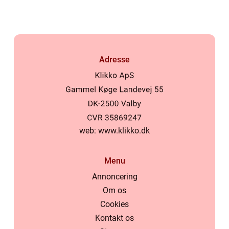
Adresse
web:
www.klikko.dk
Menu
Annoncering
Om os
Cookies
Kontakt os