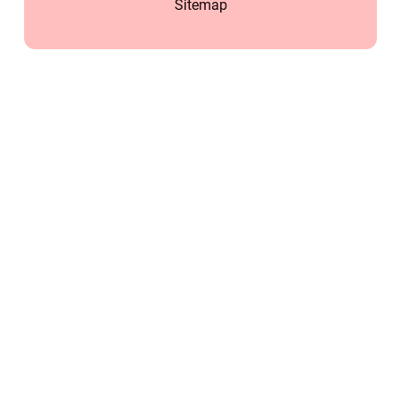
Sitemap