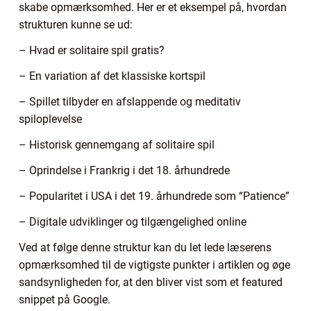
skabe opmærksomhed. Her er et eksempel på, hvordan
strukturen kunne se ud:
– Hvad er solitaire spil gratis?
– En variation af det klassiske kortspil
– Spillet tilbyder en afslappende og meditativ
spiloplevelse
– Historisk gennemgang af solitaire spil
– Oprindelse i Frankrig i det 18. århundrede
– Popularitet i USA i det 19. århundrede som “Patience”
– Digitale udviklinger og tilgængelighed online
Ved at følge denne struktur kan du let lede læserens
opmærksomhed til de vigtigste punkter i artiklen og øge
sandsynligheden for, at den bliver vist som et featured
snippet på Google.