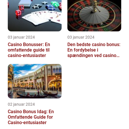
03 januar 2024
03 januar 2024
Casino Bonusser: En
Den bedste casino bonus:
omfattende guide til
En fordybelse i
casino-entusiaster
spændingen ved casino
spil
02 januar 2024
Casino Bonus Idag: En
Omfattende Guide for
Casino-entusiaster