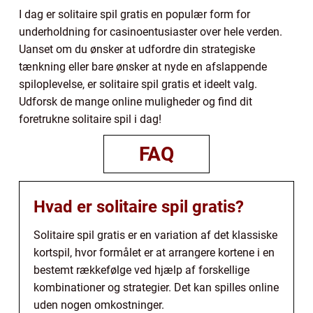
I dag er solitaire spil gratis en populær form for
underholdning for casinoentusiaster over hele verden.
Uanset om du ønsker at udfordre din strategiske
tænkning eller bare ønsker at nyde en afslappende
spiloplevelse, er solitaire spil gratis et ideelt valg.
Udforsk de mange online muligheder og find dit
foretrukne solitaire spil i dag!
FAQ
Hvad er solitaire spil gratis?
Solitaire spil gratis er en variation af det klassiske
kortspil, hvor formålet er at arrangere kortene i en
bestemt rækkefølge ved hjælp af forskellige
kombinationer og strategier. Det kan spilles online
uden nogen omkostninger.