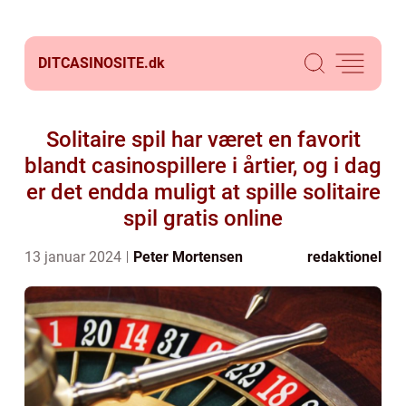
DITCASINOSITE.
dk
Solitaire spil har været en favorit
blandt casinospillere i årtier, og i dag
er det endda muligt at spille solitaire
spil gratis online
13 januar 2024
Peter Mortensen
redaktionel