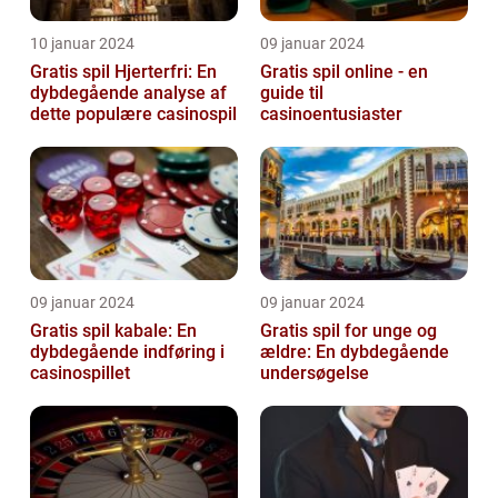
10 januar 2024
09 januar 2024
Gratis spil Hjerterfri: En
Gratis spil online - en
dybdegående analyse af
guide til
dette populære casinospil
casinoentusiaster
09 januar 2024
09 januar 2024
Gratis spil kabale: En
Gratis spil for unge og
dybdegående indføring i
ældre: En dybdegående
casinospillet
undersøgelse