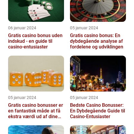
06 januar 2024
05 januar 2024
Gratis casino bonus uden
Gratis casino bonus: En
indskud - en guide til
dybdegående analyse af
casino-entusiaster
fordelene og udviklingen
05 januar 2024
05 januar 2024
Gratis casino bonusser er
Bedste Casino Bonusser:
en fantastisk måde at få
En Dybdegående Guide til
ekstra værdi ud af dine
Casino-Entusiaster
casino spiloplevelser