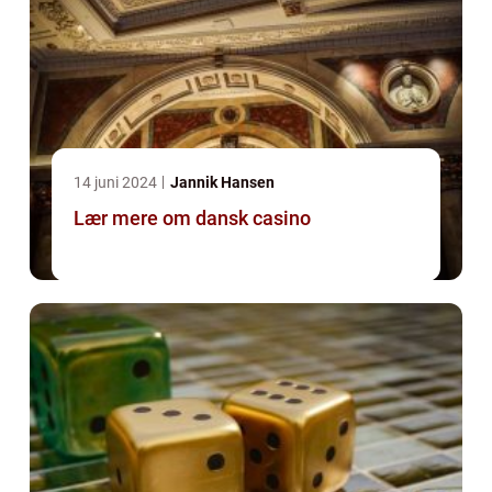
14 juni 2024
Jannik Hansen
Lær mere om dansk casino