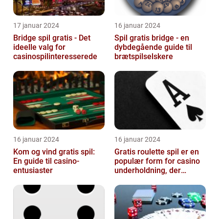
17 januar 2024
16 januar 2024
Bridge spil gratis - Det
Spil gratis bridge - en
ideelle valg for
dybdegående guide til
casinospilinteresserede
brætspilselskere
16 januar 2024
16 januar 2024
Kom og vind gratis spil:
Gratis roulette spil er en
En guide til casino-
populær form for casino
entusiaster
underholdning, der
tilbyder spillere
muligheden f...