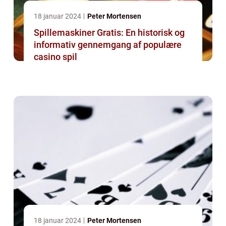
18 januar 2024
Peter Mortensen
Spillemaskiner Gratis: En historisk og
informativ gennemgang af populære
casino spil
18 januar 2024
Peter Mortensen