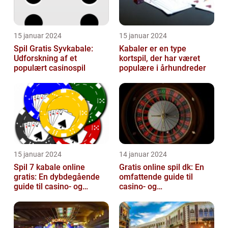
15 januar 2024
15 januar 2024
Spil Gratis Syvkabale:
Kabaler er en type
Udforskning af et
kortspil, der har været
populært casinospil
populære i århundreder
15 januar 2024
14 januar 2024
Spil 7 kabale online
Gratis online spil dk: En
gratis: En dybdegående
omfattende guide til
guide til casino- og
casino- og
spilleentusiaster
spilinteresserede