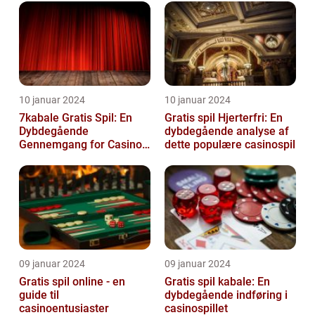
10 januar 2024
10 januar 2024
7kabale Gratis Spil: En
Gratis spil Hjerterfri: En
Dybdegående
dybdegående analyse af
Gennemgang for Casino-
dette populære casinospil
og Spilentusiaster
09 januar 2024
09 januar 2024
Gratis spil online - en
Gratis spil kabale: En
guide til
dybdegående indføring i
casinoentusiaster
casinospillet