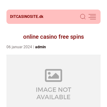
DITCASINOSITE.
dk
online casino free spins
06 januar 2024
admin