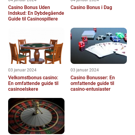
Casino Bonus Uden
Casino Bonus i Dag
Indskud: En Dybdegående
Guide til Casinospillere
03 januar 2024
03 januar 2024
Velkomstbonus casino:
Casino Bonusser: En
En omfattende guide til
omfattende guide til
casinoelskere
casino-entusiaster