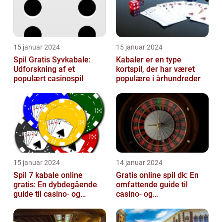
15 januar 2024
15 januar 2024
Spil Gratis Syvkabale:
Kabaler er en type
Udforskning af et
kortspil, der har været
populært casinospil
populære i århundreder
15 januar 2024
14 januar 2024
Spil 7 kabale online
Gratis online spil dk: En
gratis: En dybdegående
omfattende guide til
guide til casino- og
casino- og
spilleentusiaster
spilinteresserede