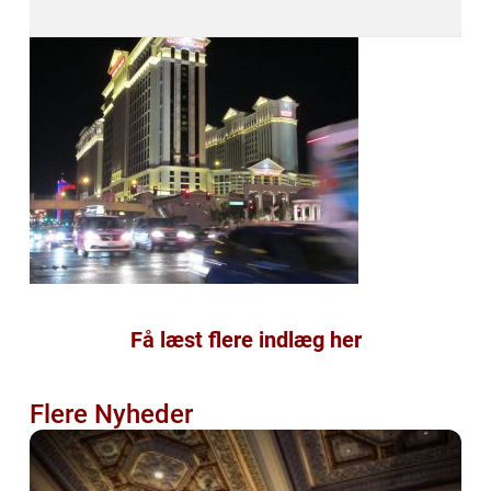
Få læst flere indlæg her
Flere Nyheder