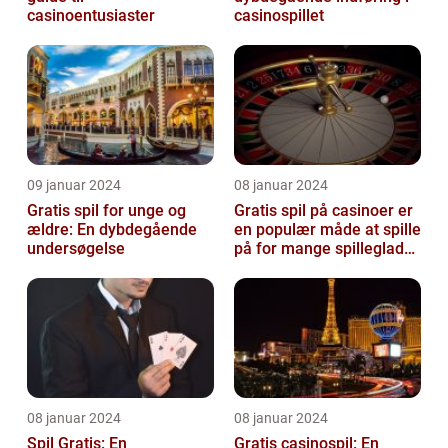
casinoentusiaster
casinospillet
09 januar 2024
08 januar 2024
Gratis spil for unge og
Gratis spil på casinoer er
ældre: En dybdegående
en populær måde at spille
undersøgelse
på for mange spilleglade
mennesker
08 januar 2024
08 januar 2024
Spil Gratis: En
Gratis casinospil: En