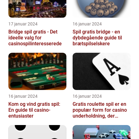
17 januar 2024
16 januar 2024
Bridge spil gratis - Det
Spil gratis bridge - en
ideelle valg for
dybdegående guide til
casinospilinteresserede
brætspilselskere
16 januar 2024
16 januar 2024
Kom og vind gratis spil:
Gratis roulette spil er en
En guide til casino-
populær form for casino
entusiaster
underholdning, der
tilbyder spillere
muligheden f...