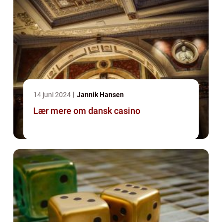
14 juni 2024
Jannik Hansen
Lær mere om dansk casino