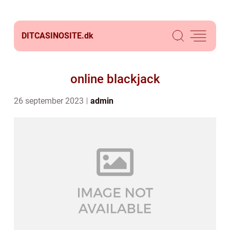
DITCASINOSITE.
dk
online blackjack
26 september 2023
admin