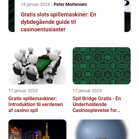
18 januar 2024
Peter Mortensen
Gratis slots spillemaskiner: En
dybdegående guide til
casinoentusiaster
17 januar 2024
17 januar 2024
Gratis spillemaskiner:
Spil Bridge Gratis - En
Introduktion til verdenen
Underholdende
af casino spil
Casinooplevelse for
Spilleentusiaster