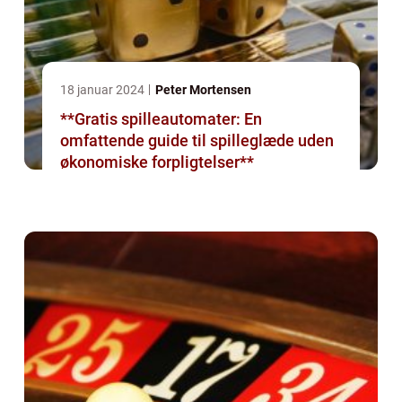
18 januar 2024
Peter Mortensen
**Gratis spilleautomater: En
omfattende guide til spilleglæde uden
økonomiske forpligtelser**