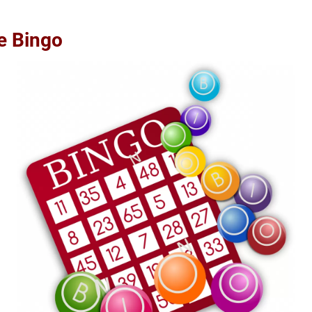
ne Bingo