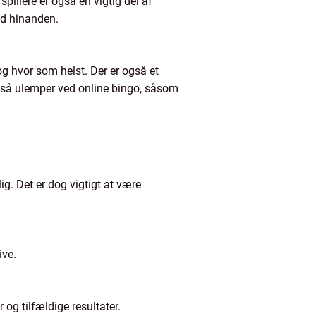
pillere er også en vigtig del af
ed hinanden.
 og hvor som helst. Der er også et
også ulemper ved online bingo, såsom
ig. Det er dog vigtigt at være
ive.
 og tilfældige resultater.