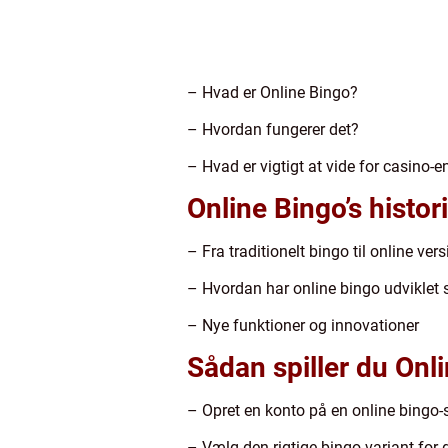
– Hvad er Online Bingo?
– Hvordan fungerer det?
– Hvad er vigtigt at vide for casino-e
Online Bingo’s histor
– Fra traditionelt bingo til online ver
– Hvordan har online bingo udviklet s
– Nye funktioner og innovationer
Sådan spiller du Onl
– Opret en konto på en online bingo-
– Vælg den rigtige bingo-variant for 