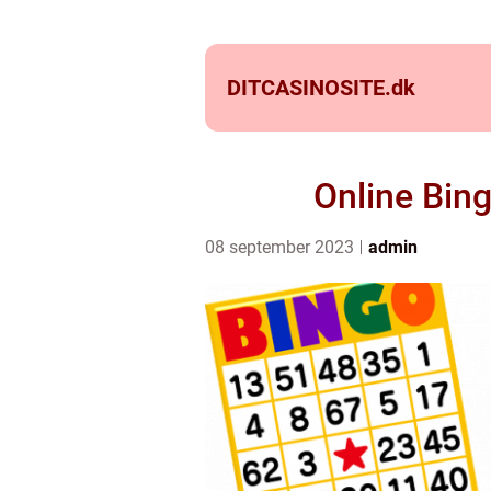
DITCASINOSITE.
dk
Online Bing
08 september 2023
admin