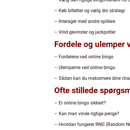
– Køb billetter og vælg din strategi
– Interagér med andre spillere
– Vind gevinster og jackpotter
Fordele og ulemper 
– Fordelene ved online bingo
– Ulemperne ved online bingo
– Sådan kan du maksimere dine chan
Ofte stillede spørgs
– Er online bingo sikkert?
– Kan man vinde rigtige penge?
– Hvordan fungerer RNG (Random N