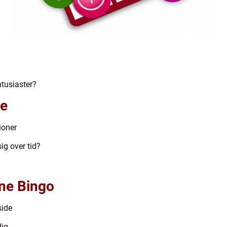
ntusiaster?
ie
sioner
ig over tid?
ine Bingo
side
dig