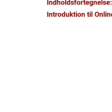
Indholdsfortegnelse:
Introduktion til Onli