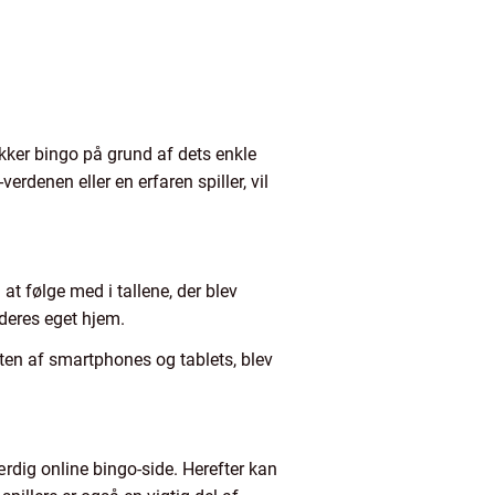
kker bingo på grund af dets enkle
denen eller en erfaren spiller, vil
 at følge med i tallene, der blev
 deres eget hjem.
ten af smartphones og tablets, blev
ærdig online bingo-side. Herefter kan