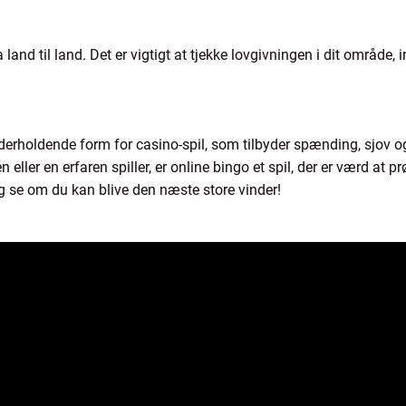
 land til land. Det er vigtigt at tjekke lovgivningen i dit område,
rholdende form for casino-spil, som tilbyder spænding, sjov og
eller en erfaren spiller, er online bingo et spil, der er værd at p
 og se om du kan blive den næste store vinder!