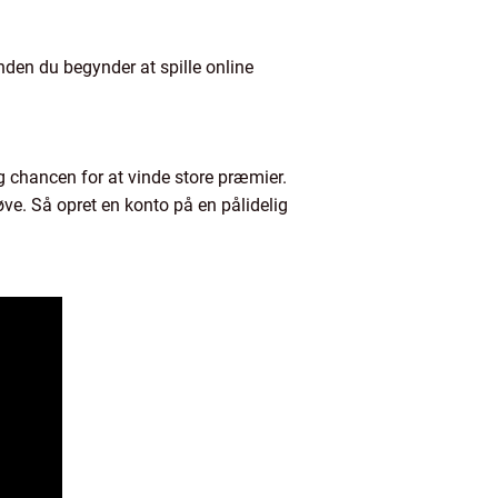
 inden du begynder at spille online
 chancen for at vinde store præmier.
røve. Så opret en konto på en pålidelig