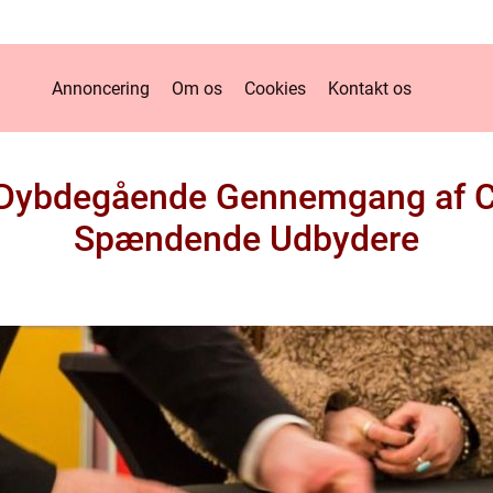
Annoncering
Om os
Cookies
Kontakt os
 Dybdegående Gennemgang af 
Spændende Udbydere