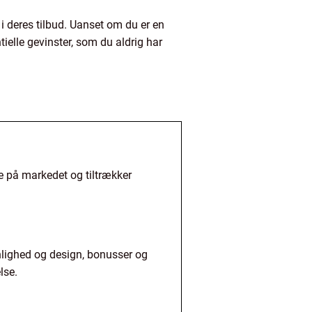
i deres tilbud. Uanset om du er en
ielle gevinster, som du aldrig har
nye på markedet og tiltrækker
enlighed og design, bonusser og
lse.