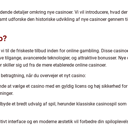
dende detaljer omkring nye casinoer. Vi vil introducere, hvad der e
l samt udforske den historiske udvikling af nye casinoer gennem 
o?
 vi til de friskeste tilbud inden for online gambling. Disse casin
ve tilgange, avancerede teknologier, og attraktive bonusser. Nye c
 skiller sig ud fra de mere etablerede online casinoer.
i betragtning, når du overvejer et nyt casino:
nde at vælge et casino med en gyldig licens og høj sikkerhed for a
ninger.
tilbyde et bredt udvalg af spil, herunder klassiske casinospil som 
itivt interface og en moderne æstetik vil forbedre din spilopleve