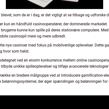
blevet, som de er i dag, er det vigtigt at se tilbage og udforske d
r der kun en håndfuld casinooperatører, der dominerede markedet.
og brugerne kunne kun spille på deres stationære computere. Med
obile casinospil mere og mere udbredt.
tte nye casinoer med fokus på mobilvenlige oplevelser. Dette gav 
og hvor som helst.
detegnet ved en enorm konkurrence mellem online casinooperatøre
lbyde unikke spilleoplevelser og tilføje avancerede teknologier s
trække en bredere målgruppe ved at introducere gamification-elem
e belønningssystemer, der øger spændingen og belønningen for s