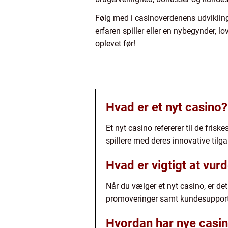
Følg med i casinoverdenens udvikling,
erfaren spiller eller en nybegynder, 
oplevet før!
Hvad er et nyt casino?
Et nyt casino refererer til de fris
spillere med deres innovative tilg
Hvad er vigtigt at vur
Når du vælger et nyt casino, er de
promoveringer samt kundesupport. D
Hvordan har nye casin