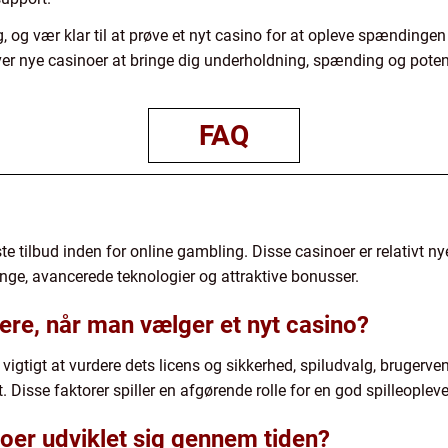
 og vær klar til at prøve et nyt casino for at opleve spændingen 
lover nye casinoer at bringe dig underholdning, spænding og potent
FAQ
keste tilbud inden for online gambling. Disse casinoer er relativt 
ange, avancerede teknologier og attraktive bonusser.
dere, når man vælger et nyt casino?
t vigtigt at vurdere dets licens og sikkerhed, spiludvalg, brugerv
isse faktorer spiller en afgørende rolle for en god spilleopleve
oer udviklet sig gennem tiden?