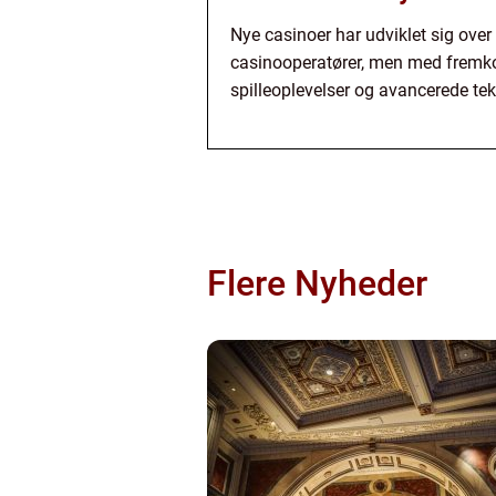
Nye casinoer har udviklet sig over 
casinooperatører, men med fremko
spilleoplevelser og avancerede tek
Flere Nyheder