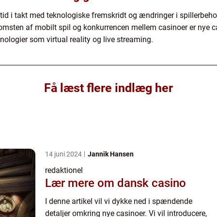
tid i takt med teknologiske fremskridt og ændringer i spillerbeho
msten af mobilt spil og konkurrencen mellem casinoer er nye ca
nologier som virtual reality og live streaming.
Få læst flere indlæg her
14 juni 2024
Jannik Hansen
redaktionel
Lær mere om dansk casino
I denne artikel vil vi dykke ned i spændende
detaljer omkring nye casinoer. Vi vil introducere,