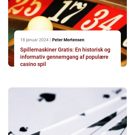
18 januar 2024
Peter Mortensen
Spillemaskiner Gratis: En historisk og
informativ gennemgang af populære
casino spil