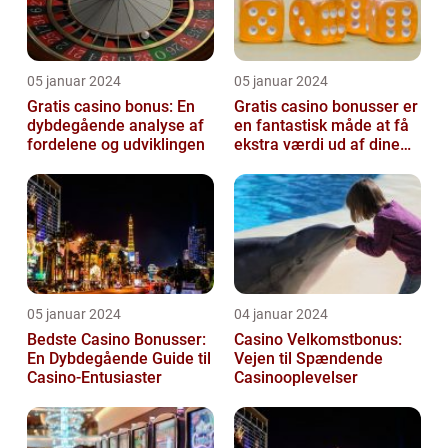
05 januar 2024
05 januar 2024
Gratis casino bonus: En
Gratis casino bonusser er
dybdegående analyse af
en fantastisk måde at få
fordelene og udviklingen
ekstra værdi ud af dine
casino spiloplevelser
05 januar 2024
04 januar 2024
Bedste Casino Bonusser:
Casino Velkomstbonus:
En Dybdegående Guide til
Vejen til Spændende
Casino-Entusiaster
Casinooplevelser