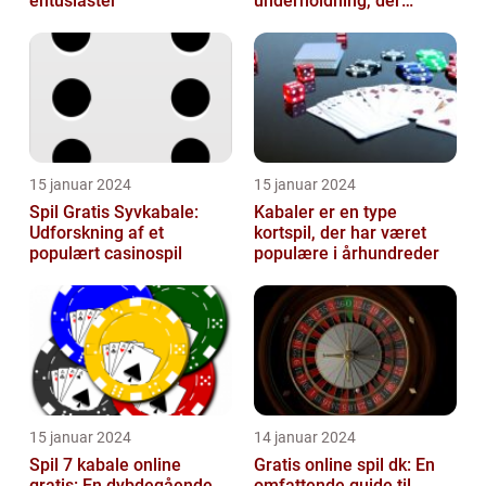
entusiaster
underholdning, der
tilbyder spillere
muligheden f...
15 januar 2024
15 januar 2024
Spil Gratis Syvkabale:
Kabaler er en type
Udforskning af et
kortspil, der har været
populært casinospil
populære i århundreder
15 januar 2024
14 januar 2024
Spil 7 kabale online
Gratis online spil dk: En
gratis: En dybdegående
omfattende guide til