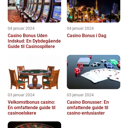
04 januar 2024
04 januar 2024
Casino Bonus Uden
Casino Bonus i Dag
Indskud: En Dybdegående
Guide til Casinospillere
03 januar 2024
03 januar 2024
Velkomstbonus casino:
Casino Bonusser: En
En omfattende guide til
omfattende guide til
casinoelskere
casino-entusiaster