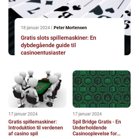
18 januar 2024
Peter Mortensen
Gratis slots spillemaskiner: En
dybdegående guide til
casinoentusiaster
17 januar 2024
17 januar 2024
Gratis spillemaskiner:
Spil Bridge Gratis - En
Introduktion til verdenen
Underholdende
af casino spil
Casinooplevelse for