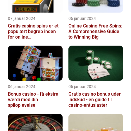
07 januar 2024
06 januar 2024
Gratis casino spins er et
Online Casino Free Spins:
populært begreb inden
A Comprehensive Guide
for online
to Winning Big
casinoverdenen
06 januar 2024
06 januar 2024
Bonus casino - få ekstra
Gratis casino bonus uden
værdi med din
indskud - en guide til
spiloplevelse
casino-entusiaster