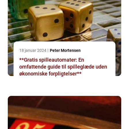
18 januar 2024
Peter Mortensen
**Gratis spilleautomater: En
omfattende guide til spilleglæde uden
økonomiske forpligtelser**