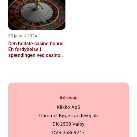
03 januar 2024
Den bedste casino bonus:
En fordybelse i
spændingen ved casino
spil
Adresse