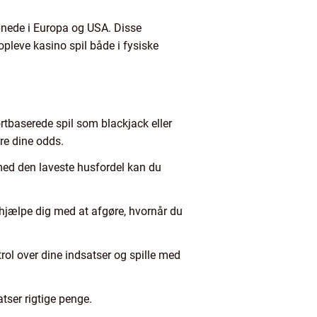
åbnede i Europa og USA. Disse
opleve kasino spil både i fysiske
ortbaserede spil som blackjack eller
dre dine odds.
 med den laveste husfordel kan du
n hjælpe dig med at afgøre, hvornår du
trol over dine indsatser og spille med
atser rigtige penge.