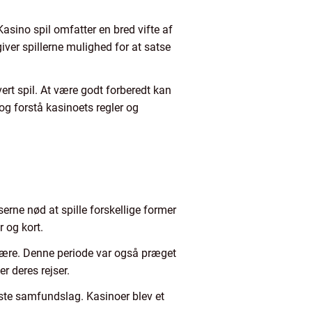
Kasino spil omfatter en bred vifte af
giver spillerne mulighed for at satse
vert spil. At være godt forberedt kan
og forstå kasinoets regler og
serne nød at spille forskellige former
r og kort.
ulære. Denne periode var også præget
r deres rejser.
rste samfundslag. Kasinoer blev et