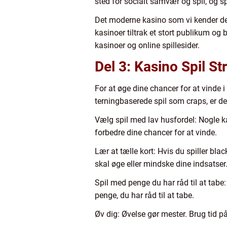
sted for socialt samvær og spil, og s
Det moderne kasino som vi kender det
kasinoer tiltrak et stort publikum og
kasinoer og online spillesider.
Del 3: Kasino Spil St
For at øge dine chancer for at vinde i
terningbaserede spil som craps, er det
Vælg spil med lav husfordel: Nogle k
forbedre dine chancer for at vinde.
Lær at tælle kort: Hvis du spiller bl
skal øge eller mindske dine indsatser
Spil med penge du har råd til at tabe:
penge, du har råd til at tabe.
Øv dig: Øvelse gør mester. Brug tid på 