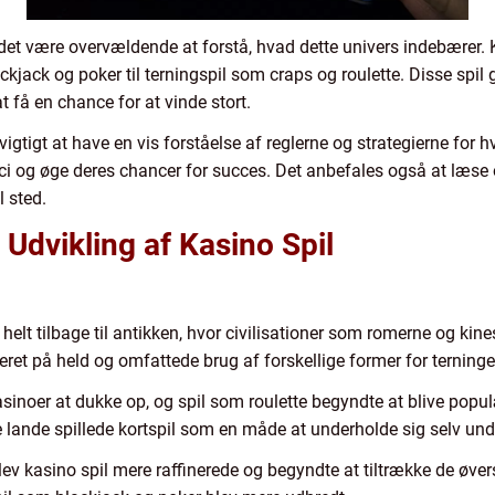
n det være overvældende at forstå, hvad dette univers indebærer. 
ckjack og poker til terningspil som craps og roulette. Disse spil 
t få en chance for at vinde stort.
vigtigt at have en vis forståelse af reglerne og strategierne for h
ci og øge deres chancer for succes. Det anbefales også at læse 
l sted.
 Udvikling af Kasino Spil
helt tilbage til antikken, hvor civilisationer som romerne og kine
aseret på held og omfattede brug af forskellige former for terninge
asinoer at dukke op, og spil som roulette begyndte at blive pop
ge lande spillede kortspil som en måde at underholde sig selv unde
blev kasino spil mere raffinerede og begyndte at tiltrække de øve