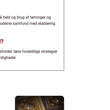
 på held og brug af terninger og
et moderne samfund med etablering
l?
fordel, lære forskellige strategier
ærdigheder.