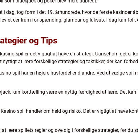
pil som blackjack og poker blev mere udbredt.
 i dag, tog form i det 19. århundrede, hvor de første kasinoer 
 blev et centrum for spænding, glamour og luksus. I dag kan folk 
rategier og Tips
 kasino spil er det vigtigt at have en strategi. Uanset om det er k
 nyttigt at lære forskellige strategier og taktikker, der kan forbe
asino spil har en højere husfordel end andre. Ved at vælge spil
ackjack, kan korttælling være en nyttig færdighed at lære. Det ka
.
 Kasino spil handler om held og risiko. Det er vigtigt at have kon
at lære spillets regler og øve dig i forskellige strategier, før du s