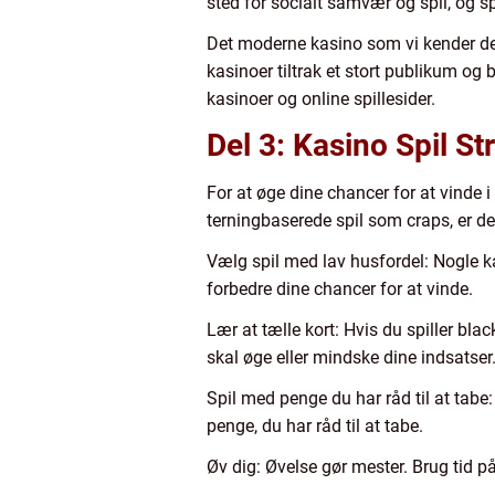
sted for socialt samvær og spil, og s
Det moderne kasino som vi kender det
kasinoer tiltrak et stort publikum og
kasinoer og online spillesider.
Del 3: Kasino Spil St
For at øge dine chancer for at vinde i
terningbaserede spil som craps, er det
Vælg spil med lav husfordel: Nogle k
forbedre dine chancer for at vinde.
Lær at tælle kort: Hvis du spiller bl
skal øge eller mindske dine indsatser
Spil med penge du har råd til at tabe:
penge, du har råd til at tabe.
Øv dig: Øvelse gør mester. Brug tid på 