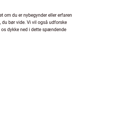
et om du er nybegynder eller erfaren
, du bør vide. Vi vil også udforske
d os dykke ned i dette spændende