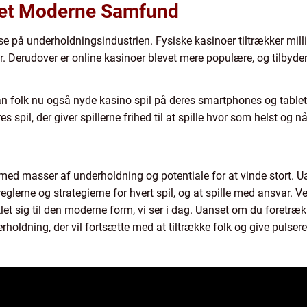
 Det Moderne Samfund
lse på underholdningsindustrien. Fysiske kasinoer tiltrækker millio
. Derudover er online kasinoer blevet mere populære, og tilbyder
n folk nu også nyde kasino spil på deres smartphones og table
s spil, der giver spillerne frihed til at spille hvor som helst og n
ed masser af underholdning og potentiale for at vinde stort. U
å reglerne og strategierne for hvert spil, og at spille med ansvar. 
et sig til den moderne form, vi ser i dag. Uanset om du foretrækker
derholdning, der vil fortsætte med at tiltrække folk og give puls