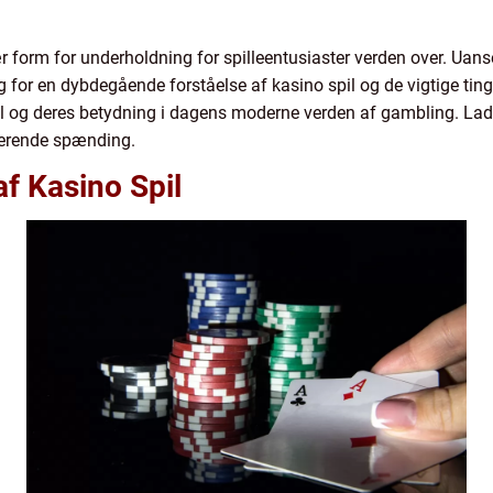
r form for underholdning for spilleentusiaster verden over. Uans
dig for en dybdegående forståelse af kasino spil og de vigtige ting
pil og deres betydning i dagens moderne verden af gambling. La
lserende spænding.
af Kasino Spil