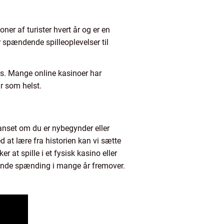
ner af turister hvert år og er en
 spændende spilleoplevelser til
ts. Mange online kasinoer har
år som helst.
anset om du er nybegynder eller
Ved at lære fra historien kan vi sætte
 at spille i et fysisk kasino eller
erende spænding i mange år fremover.