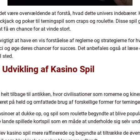
n det være overvældende at forstå, hvad dette univers indebærer. 
ckjack og poker til terningspil som craps og roulette. Disse spil 
t få en chance for at vinde stort.
vigtigt at have en vis forståelse af reglerne og strategierne for h
ci og øge deres chancer for succes. Det anbefales også at læse 
l sted.
 Udvikling af Kasino Spil
helt tilbage til antikken, hvor civilisationer som romerne og kine
aseret på held og omfattede brug af forskellige former for terninge
asinoer at dukke op, og spil som roulette begyndte at blive pop
ge lande spillede kortspil som en måde at underholde sig selv unde
blev kasino spil mere raffinerede og begyndte at tiltrække de øve