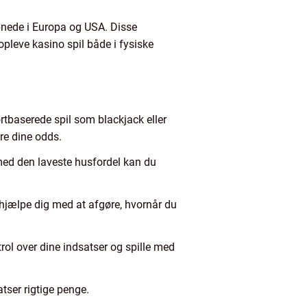
åbnede i Europa og USA. Disse
opleve kasino spil både i fysiske
ortbaserede spil som blackjack eller
dre dine odds.
 med den laveste husfordel kan du
n hjælpe dig med at afgøre, hvornår du
trol over dine indsatser og spille med
atser rigtige penge.