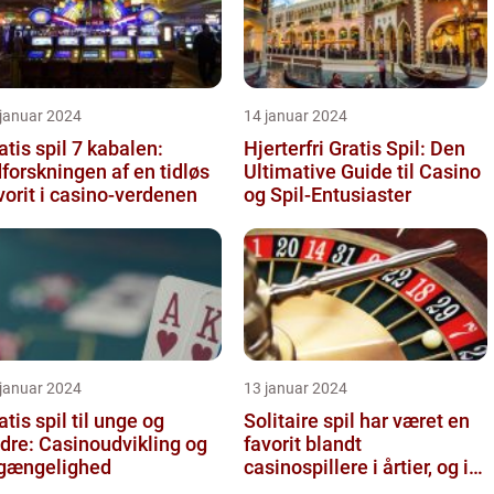
 januar 2024
14 januar 2024
atis spil 7 kabalen:
Hjerterfri Gratis Spil: Den
forskningen af en tidløs
Ultimative Guide til Casino
vorit i casino-verdenen
og Spil-Entusiaster
 januar 2024
13 januar 2024
atis spil til unge og
Solitaire spil har været en
dre: Casinoudvikling og
favorit blandt
lgængelighed
casinospillere i årtier, og i
dag er det endda muligt at