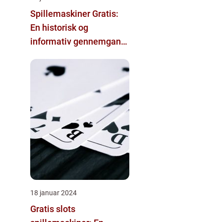
Spillemaskiner Gratis:
En historisk og
informativ gennemgang
af populære casino spil
18 januar 2024
Gratis slots