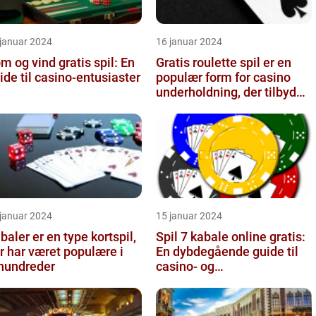
 januar 2024
16 januar 2024
m og vind gratis spil: En
Gratis roulette spil er en
ide til casino-entusiaster
populær form for casino
underholdning, der tilbyder
spillere muligheden f...
 januar 2024
15 januar 2024
baler er en type kortspil,
Spil 7 kabale online gratis:
r har været populære i
En dybdegående guide til
hundreder
casino- og
spilleentusiaster