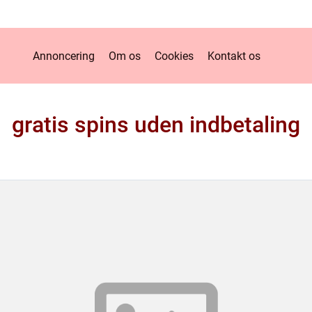
Annoncering
Om os
Cookies
Kontakt os
gratis spins uden indbetaling