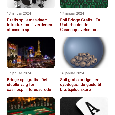
17 januar 2024
17 januar 2024
Gratis spillemaskiner:
Spil Bridge Gratis - En
Introduktion til verdenen
Underholdende
af casino spil
Casinooplevelse for
Spilleentusiaster
17 januar 2024
16 januar 2024
Bridge spil gratis - Det
Spil gratis bridge - en
ideelle valg for
dybdegående guide til
casinospilinteresserede
brætspilselskere