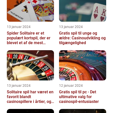
13 januar 2024
13 januar 2024
Spider Solitaire er et
Gratis spil til unge og
populært kortspil, der er
ældre: Casinoudvikling og
blevet et af de mest
tilgængelighed
spillede spil i verden
13 januar 2024
12 januar 2024
Solitaire spil har været en
Gratis spil til pc - Det
favorit blandt
ultimative valg for
casinospillere i årtier, og i
casinospil-entusiaster
dag er det endda muligt
at ...