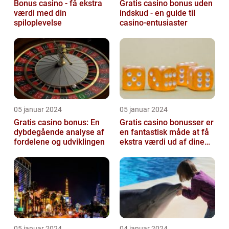
Bonus casino - få ekstra
Gratis casino bonus uden
værdi med din
indskud - en guide til
spiloplevelse
casino-entusiaster
05 januar 2024
05 januar 2024
Gratis casino bonus: En
Gratis casino bonusser er
dybdegående analyse af
en fantastisk måde at få
fordelene og udviklingen
ekstra værdi ud af dine
casino spiloplevelser
05 januar 2024
04 januar 2024