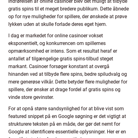
indførelsen af online casinoer blev det muligt at tilbyde
gratis spins til et meget bredere publikum. Dette åbnede
op for nye muligheder for spillere, der ønskede at prøve
lykken uden at skulle forlade deres eget hjem.
I dag er markedet for online casinoer vokset
eksponentielt, og konkurrencen om spillernes
opmærksomhed er intens. Som et resultat heraf er
antallet af tilgængelige gratis spins-tilbud steget
markant. Casinoer forsøger konstant at overgå
hinanden ved at tilbyde flere spins, bedre spiludvalg og
mere generøse vilkår. Dette betyder flere muligheder for
spillere, der ønsker at drage fordel af gratis spins og
vinde store gevinster.
For at opnå større sandsynlighed for at blive vist som
featured snippet på en Google søgning er det vigtigt at
strukturere teksten på en måde, der gør det nemt for
Google at identificere essentielle oplysninger. Her er en