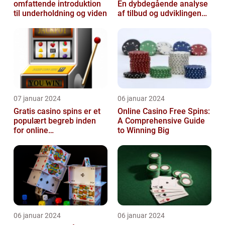
omfattende introduktion
En dybdegående analyse
til underholdning og viden
af tilbud og udviklingen
over tid
07 januar 2024
06 januar 2024
Gratis casino spins er et
Online Casino Free Spins:
populært begreb inden
A Comprehensive Guide
for online
to Winning Big
casinoverdenen
06 januar 2024
06 januar 2024