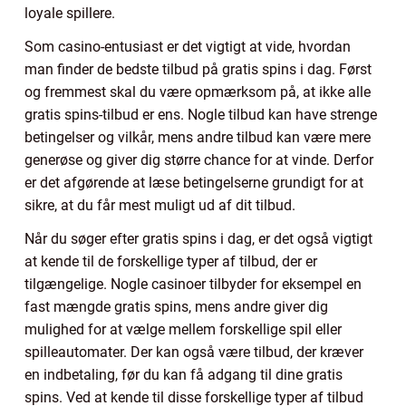
loyale spillere.
Som casino-entusiast er det vigtigt at vide, hvordan
man finder de bedste tilbud på gratis spins i dag. Først
og fremmest skal du være opmærksom på, at ikke alle
gratis spins-tilbud er ens. Nogle tilbud kan have strenge
betingelser og vilkår, mens andre tilbud kan være mere
generøse og giver dig større chance for at vinde. Derfor
er det afgørende at læse betingelserne grundigt for at
sikre, at du får mest muligt ud af dit tilbud.
Når du søger efter gratis spins i dag, er det også vigtigt
at kende til de forskellige typer af tilbud, der er
tilgængelige. Nogle casinoer tilbyder for eksempel en
fast mængde gratis spins, mens andre giver dig
mulighed for at vælge mellem forskellige spil eller
spilleautomater. Der kan også være tilbud, der kræver
en indbetaling, før du kan få adgang til dine gratis
spins. Ved at kende til disse forskellige typer af tilbud