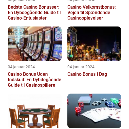
Bedste Casino Bonusser:
Casino Velkomstbonus:
En Dybdegående Guide til
Vejen til Spændende
Casino-Entusiaster
Casinooplevelser
04 januar 2024
04 januar 2024
Casino Bonus Uden
Casino Bonus i Dag
Indskud: En Dybdegående
Guide til Casinospillere