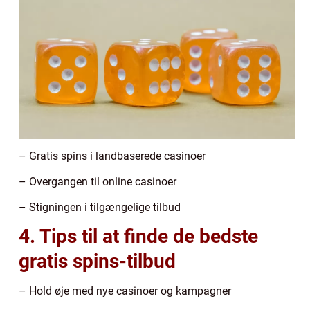
– Gratis spins i landbaserede casinoer
– Overgangen til online casinoer
– Stigningen i tilgængelige tilbud
4. Tips til at finde de bedste
gratis spins-tilbud
– Hold øje med nye casinoer og kampagner