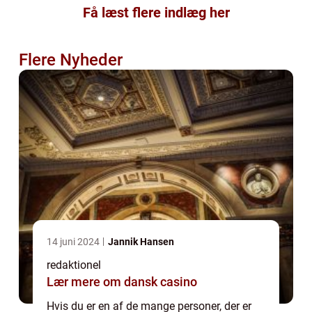
Få læst flere indlæg her
Flere Nyheder
14 juni 2024
Jannik Hansen
redaktionel
Lær mere om dansk casino
Hvis du er en af de mange personer, der er