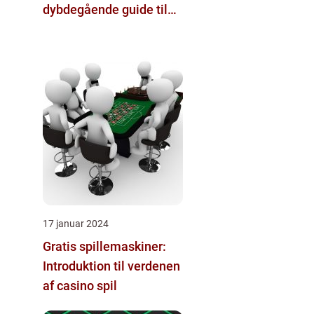
dybdegående guide til
casinoentusiaster
17 januar 2024
Gratis spillemaskiner:
Introduktion til verdenen
af casino spil