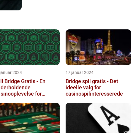
 januar 2024
17 januar 2024
il Bridge Gratis - En
Bridge spil gratis - Det
derholdende
ideelle valg for
sinooplevelse for
casinospilinteresserede
illeentusiaster