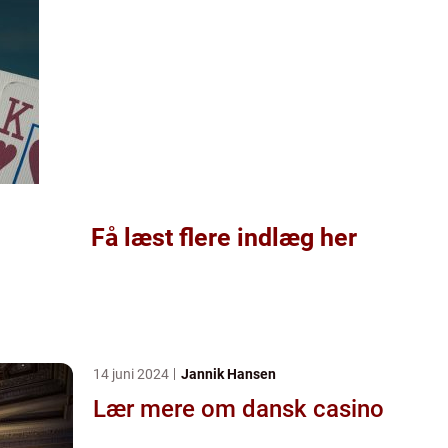
Få læst flere indlæg her
14 juni 2024
Jannik Hansen
Lær mere om dansk casino