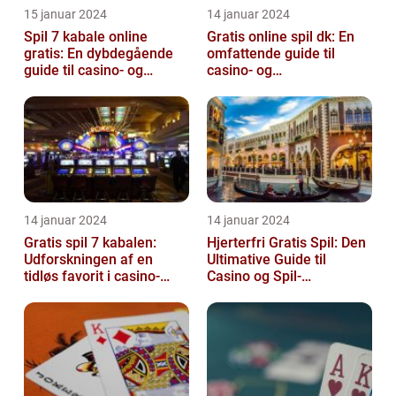
15 januar 2024
14 januar 2024
Spil 7 kabale online
Gratis online spil dk: En
gratis: En dybdegående
omfattende guide til
guide til casino- og
casino- og
spilleentusiaster
spilinteresserede
14 januar 2024
14 januar 2024
Gratis spil 7 kabalen:
Hjerterfri Gratis Spil: Den
Udforskningen af en
Ultimative Guide til
tidløs favorit i casino-
Casino og Spil-
verdenen
Entusiaster