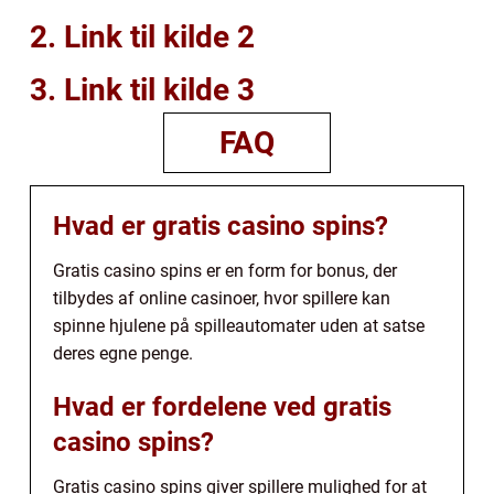
2. Link til kilde 2
3. Link til kilde 3
FAQ
Hvad er gratis casino spins?
Gratis casino spins er en form for bonus, der
tilbydes af online casinoer, hvor spillere kan
spinne hjulene på spilleautomater uden at satse
deres egne penge.
Hvad er fordelene ved gratis
casino spins?
Gratis casino spins giver spillere mulighed for at