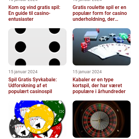
Kom og vind gratis spil:
Gratis roulette spil er en
En guide til casino-
populær form for casino
entusiaster
underholdning, der
tilbyder spillere
muligheden f...
15 januar 2024
15 januar 2024
Spil Gratis Syvkabale:
Kabaler er en type
Udforskning af et
kortspil, der har været
populært casinospil
populære i århundreder