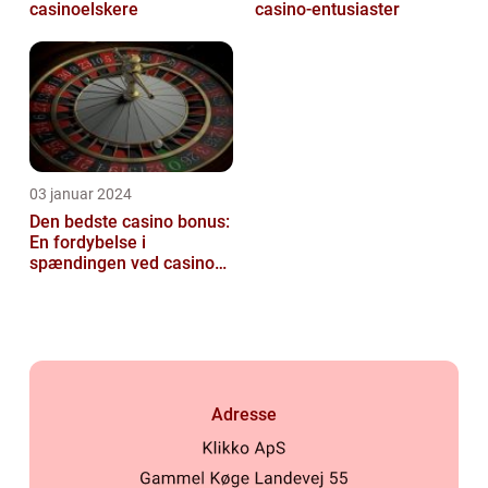
casinoelskere
casino-entusiaster
03 januar 2024
Den bedste casino bonus:
En fordybelse i
spændingen ved casino
spil
Adresse