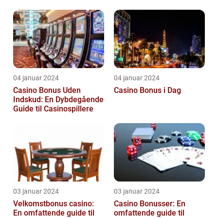
04 januar 2024
04 januar 2024
Casino Bonus Uden
Casino Bonus i Dag
Indskud: En Dybdegående
Guide til Casinospillere
03 januar 2024
03 januar 2024
Velkomstbonus casino:
Casino Bonusser: En
En omfattende guide til
omfattende guide til