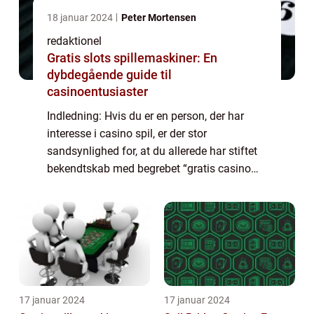
18 januar 2024
Peter Mortensen
redaktionel
Gratis slots spillemaskiner: En
dybdegående guide til
casinoentusiaster
Indledning: Hvis du er en person, der har
interesse i casino spil, er der stor
sandsynlighed for, at du allerede har stiftet
bekendtskab med begrebet “gratis casino
spins”. Gratis casino spins er en mekanisme,
der tilbydes af online casin...
17 januar 2024
17 januar 2024