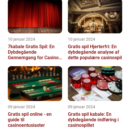
10 januar 2024
10 januar 2024
7kabale Gratis Spil: En
Gratis spil Hjerterfri: En
Dybdegående
dybdegående analyse af
Gennemgang for Casino-
dette populære casinospil
og Spilentusiaster
09 januar 2024
09 januar 2024
Gratis spil online - en
Gratis spil kabale: En
guide til
dybdegående indføring i
casinoentusiaster
casinospillet