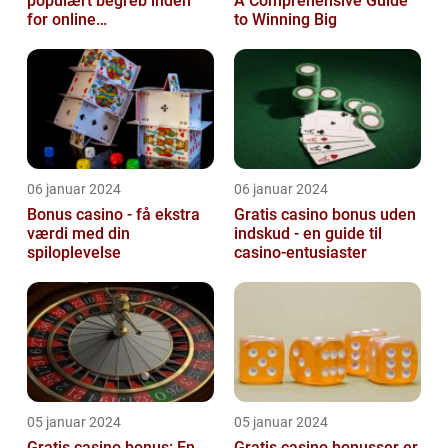
populært begreb inden
A Comprehensive Guide
for online
to Winning Big
casinoverdenen
06 januar 2024
06 januar 2024
Bonus casino - få ekstra
Gratis casino bonus uden
værdi med din
indskud - en guide til
spiloplevelse
casino-entusiaster
05 januar 2024
05 januar 2024
Gratis casino bonus: En
Gratis casino bonusser er