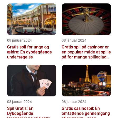
09 januar 2024
08 januar 2024
Gratis spil for unge og
Gratis spil på casinoer er
ældre: En dybdegående
en populær måde at spille
undersøgelse
på for mange spilleglade
mennesker
08 januar 2024
08 januar 2024
Spil Gratis: En
Gratis casinospil: En
Dybdegående
omfattende gennemgang