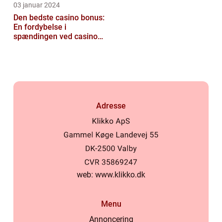
03 januar 2024
Den bedste casino bonus:
En fordybelse i
spændingen ved casino
spil
Adresse
web:
www.klikko.dk
Menu
Annoncering