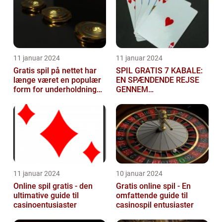
11 januar 2024
11 januar 2024
Gratis spil på nettet har
SPIL GRATIS 7 KABALE:
længe været en populær
EN SPÆNDENDE REJSE
form for underholdning
GENNEM
for personer, der er
CASINOVERDENEN
interes...
11 januar 2024
10 januar 2024
Online spil gratis - den
Gratis online spil - En
ultimative guide til
omfattende guide til
casinoentusiaster
casinospil entusiaster