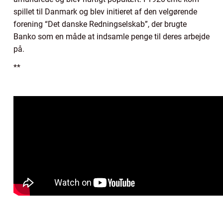
spillet til Danmark og blev initieret af den velgørende
forening “Det danske Redningselskab”, der brugte
Banko som en måde at indsamle penge til deres arbejde
på.
**