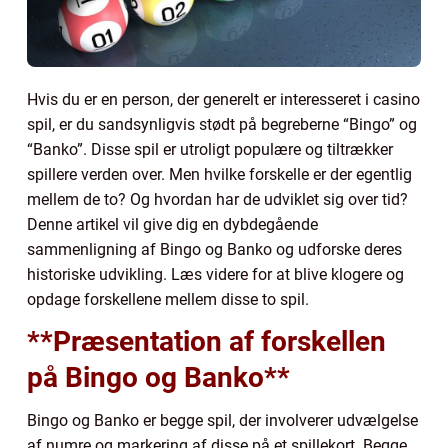
Hvis du er en person, der generelt er interesseret i casino
spil, er du sandsynligvis stødt på begreberne “Bingo” og
“Banko”. Disse spil er utroligt populære og tiltrækker
spillere verden over. Men hvilke forskelle er der egentlig
mellem de to? Og hvordan har de udviklet sig over tid?
Denne artikel vil give dig en dybdegående
sammenligning af Bingo og Banko og udforske deres
historiske udvikling. Læs videre for at blive klogere og
opdage forskellene mellem disse to spil.
**Præsentation af forskellen
på Bingo og Banko**
Bingo og Banko er begge spil, der involverer udvælgelse
af numre og markering af disse på et spillekort. Begge