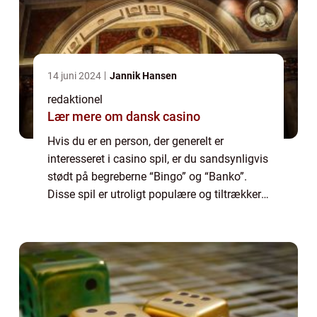
14 juni 2024
Jannik Hansen
redaktionel
Lær mere om dansk casino
Hvis du er en person, der generelt er
interesseret i casino spil, er du sandsynligvis
stødt på begreberne “Bingo” og “Banko”.
Disse spil er utroligt populære og tiltrækker
spillere verden over. Men hvilke forskelle er
der egen...