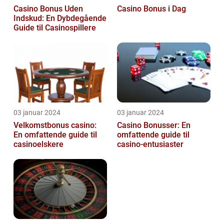
Casino Bonus Uden
Casino Bonus i Dag
Indskud: En Dybdegående
Guide til Casinospillere
03 januar 2024
03 januar 2024
Velkomstbonus casino:
Casino Bonusser: En
En omfattende guide til
omfattende guide til
casinoelskere
casino-entusiaster