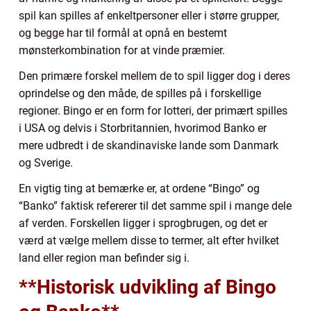
spil kan spilles af enkeltpersoner eller i større grupper,
og begge har til formål at opnå en bestemt
mønsterkombination for at vinde præmier.
Den primære forskel mellem de to spil ligger dog i deres
oprindelse og den måde, de spilles på i forskellige
regioner. Bingo er en form for lotteri, der primært spilles
i USA og delvis i Storbritannien, hvorimod Banko er
mere udbredt i de skandinaviske lande som Danmark
og Sverige.
En vigtig ting at bemærke er, at ordene “Bingo” og
“Banko” faktisk refererer til det samme spil i mange dele
af verden. Forskellen ligger i sprogbrugen, og det er
værd at vælge mellem disse to termer, alt efter hvilket
land eller region man befinder sig i.
**Historisk udvikling af Bingo