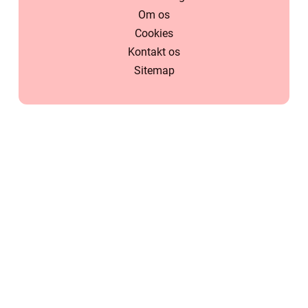
Om os
Cookies
Kontakt os
Sitemap