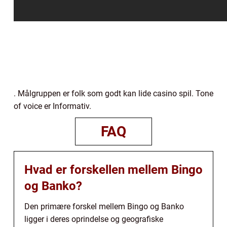
. Målgruppen er folk som godt kan lide casino spil. Tone
of voice er Informativ.
FAQ
Hvad er forskellen mellem Bingo
og Banko?
Den primære forskel mellem Bingo og Banko
ligger i deres oprindelse og geografiske