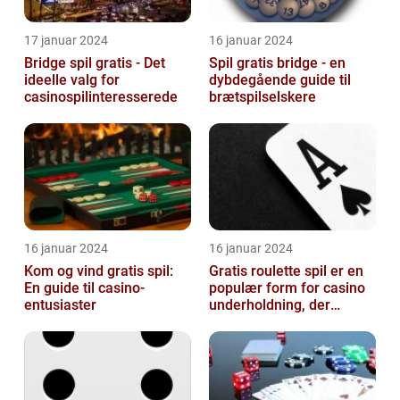
17 januar 2024
16 januar 2024
Bridge spil gratis - Det
Spil gratis bridge - en
ideelle valg for
dybdegående guide til
casinospilinteresserede
brætspilselskere
16 januar 2024
16 januar 2024
Kom og vind gratis spil:
Gratis roulette spil er en
En guide til casino-
populær form for casino
entusiaster
underholdning, der
tilbyder spillere
muligheden f...