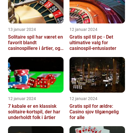
13 januar 2024
12 januar 2024
Solitaire spil har været en
Gratis spil til pc - Det
favorit blandt
ultimative valg for
casinospillere i årtier, og i
casinospil-entusiaster
dag er det endda muligt
at ...
12 januar 2024
12 januar 2024
7 kabale er en klassisk
Gratis spil for ældre:
solitaire-kortspil, der har
Casino sjov tilgængelig
underholdt folk i årtier
for alle