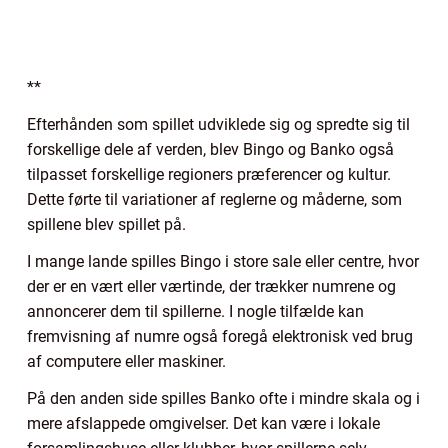
**
Efterhånden som spillet udviklede sig og spredte sig til
forskellige dele af verden, blev Bingo og Banko også
tilpasset forskellige regioners præferencer og kultur.
Dette førte til variationer af reglerne og måderne, som
spillene blev spillet på.
I mange lande spilles Bingo i store sale eller centre, hvor
der er en vært eller værtinde, der trækker numrene og
annoncerer dem til spillerne. I nogle tilfælde kan
fremvisning af numre også foregå elektronisk ved brug
af computere eller maskiner.
På den anden side spilles Banko ofte i mindre skala og i
mere afslappede omgivelser. Det kan være i lokale