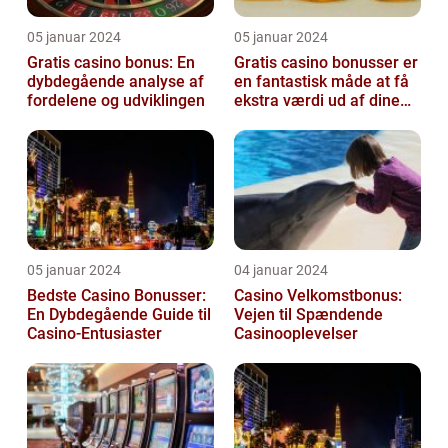
05 januar 2024
05 januar 2024
Gratis casino bonus: En
Gratis casino bonusser er
dybdegående analyse af
en fantastisk måde at få
fordelene og udviklingen
ekstra værdi ud af dine
casino spiloplevelser
05 januar 2024
04 januar 2024
Bedste Casino Bonusser:
Casino Velkomstbonus:
En Dybdegående Guide til
Vejen til Spændende
Casino-Entusiaster
Casinooplevelser