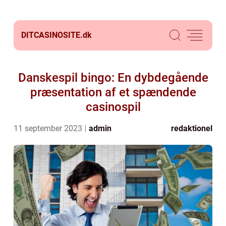
DITCASINOSITE.
dk
Danskespil bingo: En dybdegående
præsentation af et spændende
casinospil
11 september 2023
admin
redaktionel