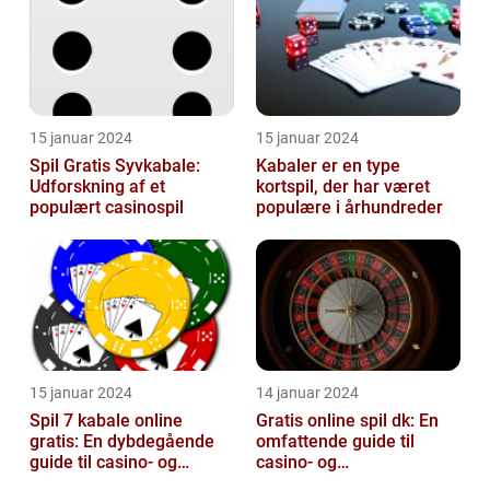
15 januar 2024
15 januar 2024
Spil Gratis Syvkabale:
Kabaler er en type
Udforskning af et
kortspil, der har været
populært casinospil
populære i århundreder
15 januar 2024
14 januar 2024
Spil 7 kabale online
Gratis online spil dk: En
gratis: En dybdegående
omfattende guide til
guide til casino- og
casino- og
spilleentusiaster
spilinteresserede