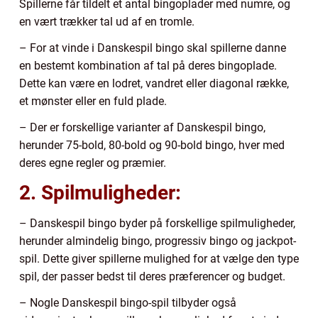
Spillerne får tildelt et antal bingoplader med numre, og
en vært trækker tal ud af en tromle.
– For at vinde i Danskespil bingo skal spillerne danne
en bestemt kombination af tal på deres bingoplade.
Dette kan være en lodret, vandret eller diagonal række,
et mønster eller en fuld plade.
– Der er forskellige varianter af Danskespil bingo,
herunder 75-bold, 80-bold og 90-bold bingo, hver med
deres egne regler og præmier.
2. Spilmuligheder:
– Danskespil bingo byder på forskellige spilmuligheder,
herunder almindelig bingo, progressiv bingo og jackpot-
spil. Dette giver spillerne mulighed for at vælge den type
spil, der passer bedst til deres præferencer og budget.
– Nogle Danskespil bingo-spil tilbyder også