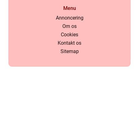
Menu
Annoncering
Om os
Cookies
Kontakt os
Sitemap