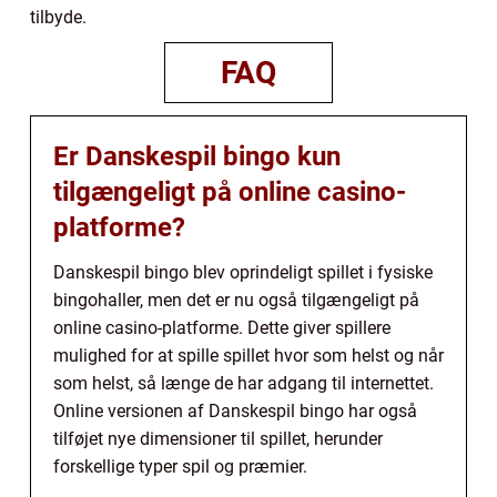
tilbyde.
FAQ
Er Danskespil bingo kun
tilgængeligt på online casino-
platforme?
Danskespil bingo blev oprindeligt spillet i fysiske
bingohaller, men det er nu også tilgængeligt på
online casino-platforme. Dette giver spillere
mulighed for at spille spillet hvor som helst og når
som helst, så længe de har adgang til internettet.
Online versionen af Danskespil bingo har også
tilføjet nye dimensioner til spillet, herunder
forskellige typer spil og præmier.