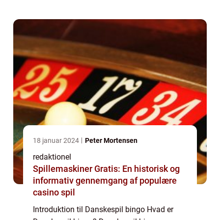
af mange, da det er nemt at lære og ...
18 januar 2024
Peter Mortensen
redaktionel
Spillemaskiner Gratis: En historisk og
informativ gennemgang af populære
casino spil
Introduktion til Danskespil bingo Hvad er