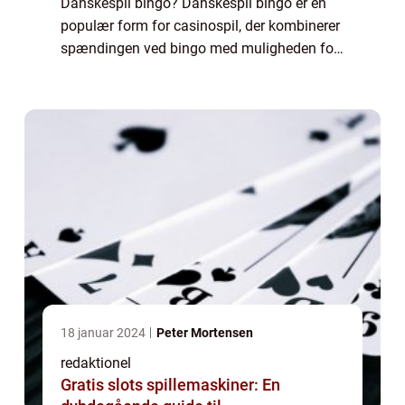
Danskespil bingo? Danskespil bingo er en
populær form for casinospil, der kombinerer
spændingen ved bingo med muligheden for
at vinde attraktive præmier. Spillet er elsket
af mange, da det er nemt at lære og ...
18 januar 2024
Peter Mortensen
redaktionel
Gratis slots spillemaskiner: En