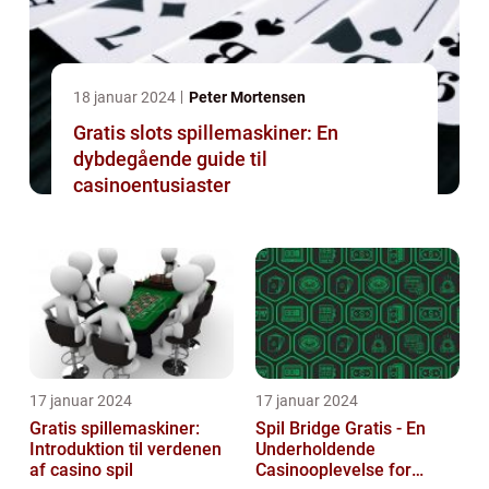
18 januar 2024
Peter Mortensen
Gratis slots spillemaskiner: En
dybdegående guide til
casinoentusiaster
17 januar 2024
17 januar 2024
Gratis spillemaskiner:
Spil Bridge Gratis - En
Introduktion til verdenen
Underholdende
af casino spil
Casinooplevelse for