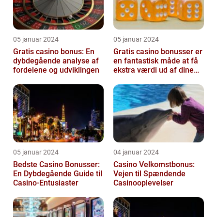
05 januar 2024
05 januar 2024
Gratis casino bonus: En
Gratis casino bonusser er
dybdegående analyse af
en fantastisk måde at få
fordelene og udviklingen
ekstra værdi ud af dine
casino spiloplevelser
05 januar 2024
04 januar 2024
Bedste Casino Bonusser:
Casino Velkomstbonus:
En Dybdegående Guide til
Vejen til Spændende
Casino-Entusiaster
Casinooplevelser