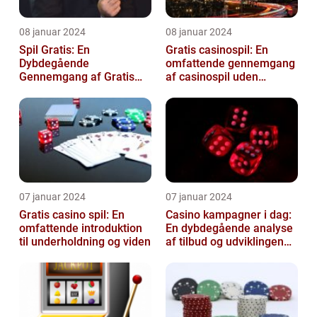
08 januar 2024
08 januar 2024
Spil Gratis: En
Gratis casinospil: En
Dybdegående
omfattende gennemgang
Gennemgang af Gratis
af casinospil uden
Casinospil
omkostninger
07 januar 2024
07 januar 2024
Gratis casino spil: En
Casino kampagner i dag:
omfattende introduktion
En dybdegående analyse
til underholdning og viden
af tilbud og udviklingen
over tid