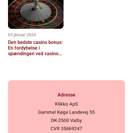
03 januar 2024
Den bedste casino bonus:
En fordybelse i
spændingen ved casino
spil
Adresse