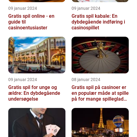
09 januar 2024
09 januar 2024
Gratis spil online - en
Gratis spil kabale: En
guide til
dybdegående indføring i
casinoentusiaster
casinospillet
09 januar 2024
08 januar 2024
Gratis spil for unge og
Gratis spil på casinoer er
ældre: En dybdegående
en populær måde at spille
undersøgelse
på for mange spilleglade
mennesker