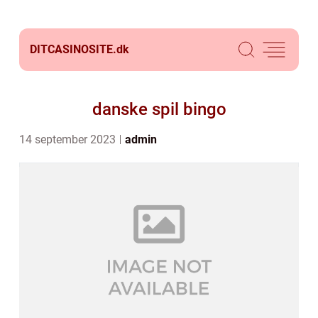
DITCASINOSITE.
dk
danske spil bingo
14 september 2023
admin