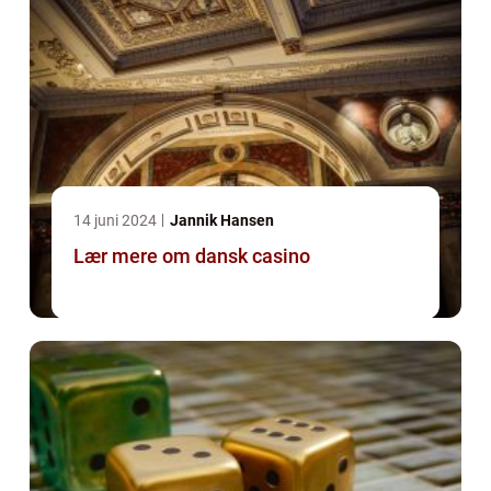
14 juni 2024
Jannik Hansen
Lær mere om dansk casino