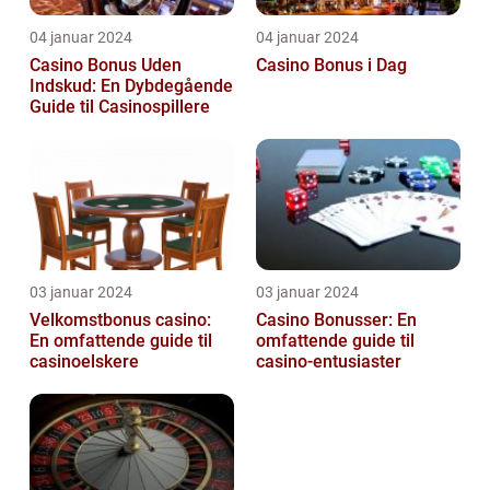
04 januar 2024
04 januar 2024
Casino Bonus Uden
Casino Bonus i Dag
Indskud: En Dybdegående
Guide til Casinospillere
03 januar 2024
03 januar 2024
Velkomstbonus casino:
Casino Bonusser: En
En omfattende guide til
omfattende guide til
casinoelskere
casino-entusiaster