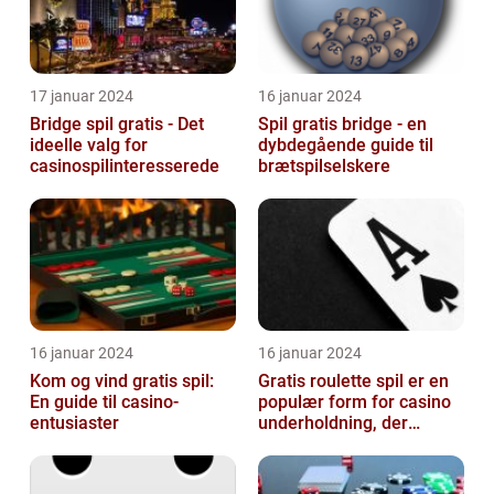
17 januar 2024
16 januar 2024
Bridge spil gratis - Det
Spil gratis bridge - en
ideelle valg for
dybdegående guide til
casinospilinteresserede
brætspilselskere
16 januar 2024
16 januar 2024
Kom og vind gratis spil:
Gratis roulette spil er en
En guide til casino-
populær form for casino
entusiaster
underholdning, der
tilbyder spillere
muligheden f...