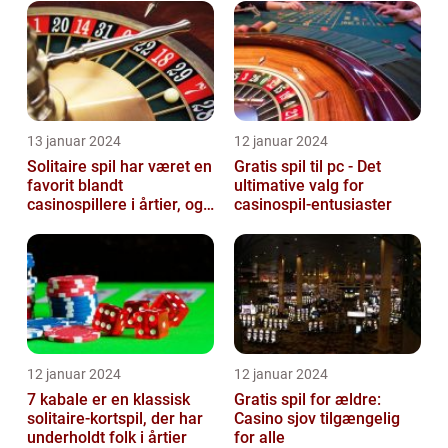
13 januar 2024
12 januar 2024
Solitaire spil har været en
Gratis spil til pc - Det
favorit blandt
ultimative valg for
casinospillere i årtier, og i
casinospil-entusiaster
dag er det endda muligt
at ...
12 januar 2024
12 januar 2024
7 kabale er en klassisk
Gratis spil for ældre:
solitaire-kortspil, der har
Casino sjov tilgængelig
underholdt folk i årtier
for alle