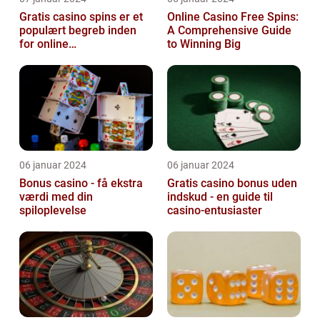
Gratis casino spins er et
Online Casino Free Spins:
populært begreb inden
A Comprehensive Guide
for online
to Winning Big
casinoverdenen
06 januar 2024
06 januar 2024
Bonus casino - få ekstra
Gratis casino bonus uden
værdi med din
indskud - en guide til
spiloplevelse
casino-entusiaster