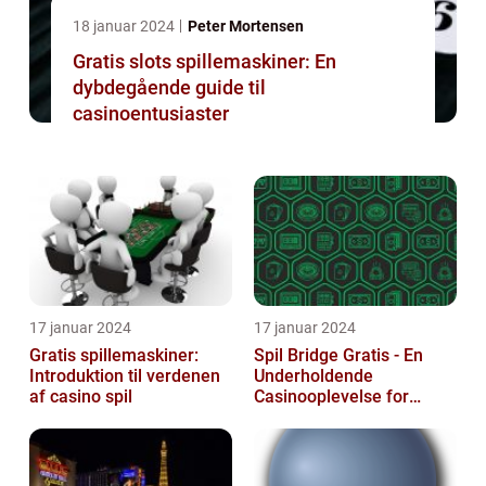
18 januar 2024
Peter Mortensen
Gratis slots spillemaskiner: En
dybdegående guide til
casinoentusiaster
17 januar 2024
17 januar 2024
Gratis spillemaskiner:
Spil Bridge Gratis - En
Introduktion til verdenen
Underholdende
af casino spil
Casinooplevelse for
Spilleentusiaster