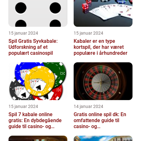
15 januar 2024
15 januar 2024
Spil Gratis Syvkabale:
Kabaler er en type
Udforskning af et
kortspil, der har været
populært casinospil
populære i århundreder
15 januar 2024
14 januar 2024
Spil 7 kabale online
Gratis online spil dk: En
gratis: En dybdegående
omfattende guide til
guide til casino- og
casino- og
spilleentusiaster
spilinteresserede