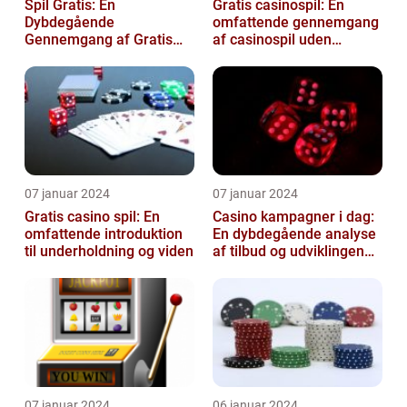
Spil Gratis: En
Gratis casinospil: En
Dybdegående
omfattende gennemgang
Gennemgang af Gratis
af casinospil uden
Casinospil
omkostninger
07 januar 2024
07 januar 2024
Gratis casino spil: En
Casino kampagner i dag:
omfattende introduktion
En dybdegående analyse
til underholdning og viden
af tilbud og udviklingen
over tid
07 januar 2024
06 januar 2024