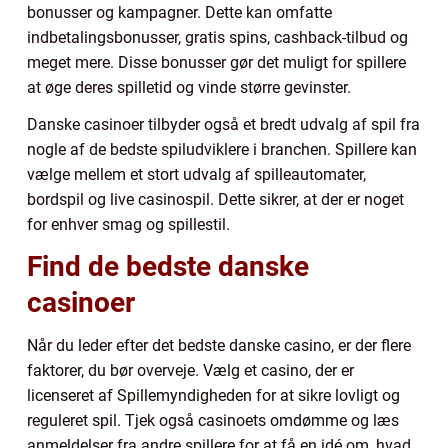
bonusser og kampagner. Dette kan omfatte
indbetalingsbonusser, gratis spins, cashback-tilbud og
meget mere. Disse bonusser gør det muligt for spillere
at øge deres spilletid og vinde større gevinster.
Danske casinoer tilbyder også et bredt udvalg af spil fra
nogle af de bedste spiludviklere i branchen. Spillere kan
vælge mellem et stort udvalg af spilleautomater,
bordspil og live casinospil. Dette sikrer, at der er noget
for enhver smag og spillestil.
Find de bedste danske
casinoer
Når du leder efter det bedste danske casino, er der flere
faktorer, du bør overveje. Vælg et casino, der er
licenseret af Spillemyndigheden for at sikre lovligt og
reguleret spil. Tjek også casinoets omdømme og læs
anmeldelser fra andre spillere for at få en idé om, hvad