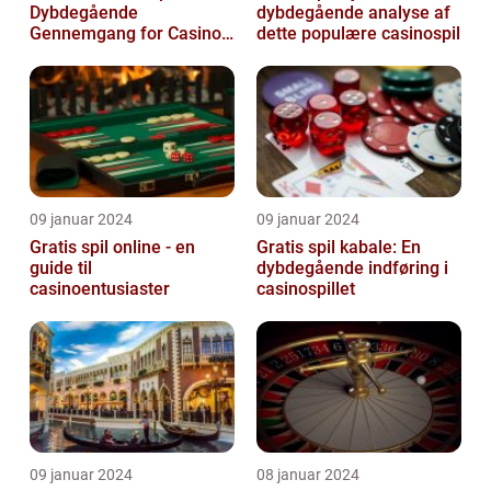
Dybdegående
dybdegående analyse af
Gennemgang for Casino-
dette populære casinospil
og Spilentusiaster
09 januar 2024
09 januar 2024
Gratis spil online - en
Gratis spil kabale: En
guide til
dybdegående indføring i
casinoentusiaster
casinospillet
09 januar 2024
08 januar 2024