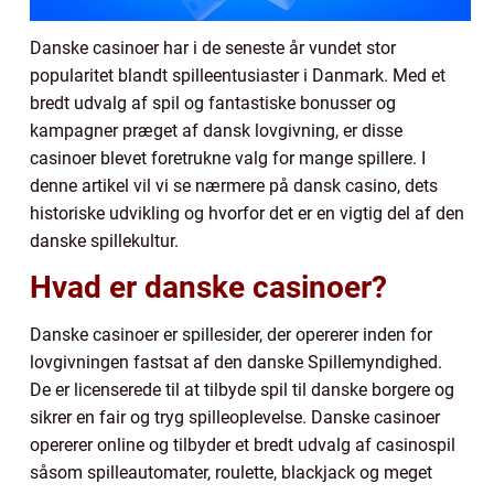
Danske casinoer har i de seneste år vundet stor
popularitet blandt spilleentusiaster i Danmark. Med et
bredt udvalg af spil og fantastiske bonusser og
kampagner præget af dansk lovgivning, er disse
casinoer blevet foretrukne valg for mange spillere. I
denne artikel vil vi se nærmere på dansk casino, dets
historiske udvikling og hvorfor det er en vigtig del af den
danske spillekultur.
Hvad er danske casinoer?
Danske casinoer er spillesider, der opererer inden for
lovgivningen fastsat af den danske Spillemyndighed.
De er licenserede til at tilbyde spil til danske borgere og
sikrer en fair og tryg spilleoplevelse. Danske casinoer
opererer online og tilbyder et bredt udvalg af casinospil
såsom spilleautomater, roulette, blackjack og meget