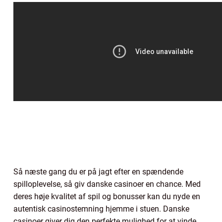
Så næste gang du er på jagt efter en spændende
spilloplevelse, så giv danske casinoer en chance. Med
deres høje kvalitet af spil og bonusser kan du nyde en
autentisk casinostemning hjemme i stuen. Danske
casinoer giver dig den perfekte mulighed for at vinde