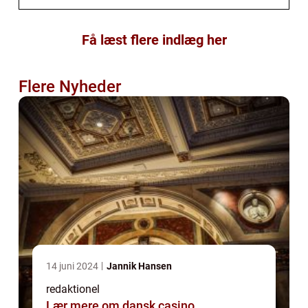
Få læst flere indlæg her
Flere Nyheder
14 juni 2024
Jannik Hansen
redaktionel
Lær mere om dansk casino