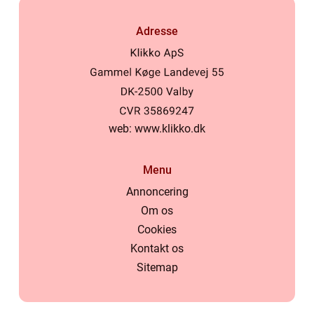
Adresse
web:
www.klikko.dk
Menu
Annoncering
Om os
Cookies
Kontakt os
Sitemap