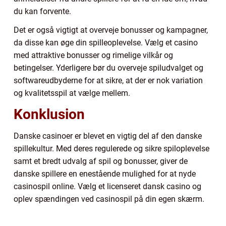
du kan forvente.
Det er også vigtigt at overveje bonusser og kampagner,
da disse kan øge din spilleoplevelse. Vælg et casino
med attraktive bonusser og rimelige vilkår og
betingelser. Yderligere bør du overveje spiludvalget og
softwareudbyderne for at sikre, at der er nok variation
og kvalitetsspil at vælge mellem.
Konklusion
Danske casinoer er blevet en vigtig del af den danske
spillekultur. Med deres regulerede og sikre spiloplevelse
samt et bredt udvalg af spil og bonusser, giver de
danske spillere en enestående mulighed for at nyde
casinospil online. Vælg et licenseret dansk casino og
oplev spændingen ved casinospil på din egen skærm.