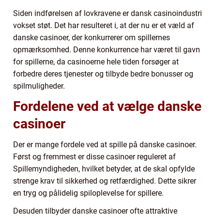
Siden indførelsen af lovkravene er dansk casinoindustri
vokset støt. Det har resulteret i, at der nu er et væld af
danske casinoer, der konkurrerer om spillernes
opmærksomhed. Denne konkurrence har været til gavn
for spillerne, da casinoerne hele tiden forsøger at
forbedre deres tjenester og tilbyde bedre bonusser og
spilmuligheder.
Fordelene ved at vælge danske
casinoer
Der er mange fordele ved at spille på danske casinoer.
Først og fremmest er disse casinoer reguleret af
Spillemyndigheden, hvilket betyder, at de skal opfylde
strenge krav til sikkerhed og retfærdighed. Dette sikrer
en tryg og pålidelig spiloplevelse for spillere.
Desuden tilbyder danske casinoer ofte attraktive