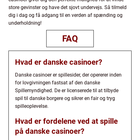
store gevinster og have det sjovt undervejs. Så tilmeld
dig i dag og få adgang til en verden af spænding og
underholdning!
FAQ
Hvad er danske casinoer?
Danske casinoer er spillesider, der opererer inden
for lovgivningen fastsat af den danske
Spillemyndighed. De er licenserede til at tilbyde
spil til danske borgere og sikrer en fair og tryg
spilleoplevelse.
Hvad er fordelene ved at spille
på danske casinoer?