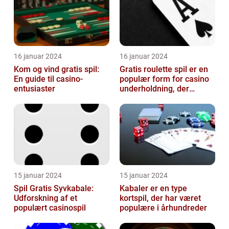
16 januar 2024
16 januar 2024
Kom og vind gratis spil:
Gratis roulette spil er en
En guide til casino-
populær form for casino
entusiaster
underholdning, der
tilbyder spillere
muligheden f...
15 januar 2024
15 januar 2024
Spil Gratis Syvkabale:
Kabaler er en type
Udforskning af et
kortspil, der har været
populært casinospil
populære i århundreder