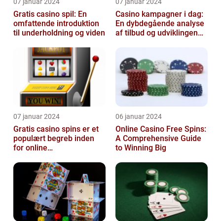
07 januar 2024
07 januar 2024
Gratis casino spil: En
Casino kampagner i dag:
omfattende introduktion
En dybdegående analyse
til underholdning og viden
af tilbud og udviklingen
over tid
07 januar 2024
06 januar 2024
Gratis casino spins er et
Online Casino Free Spins:
populært begreb inden
A Comprehensive Guide
for online
to Winning Big
casinoverdenen