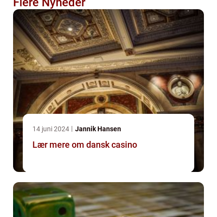
Flere Nyheder
14 juni 2024
Jannik Hansen
Lær mere om dansk casino