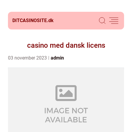
DITCASINOSITE.
dk
casino med dansk licens
03 november 2023
admin