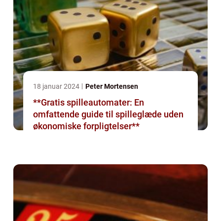
18 januar 2024
Peter Mortensen
**Gratis spilleautomater: En
omfattende guide til spilleglæde uden
økonomiske forpligtelser**