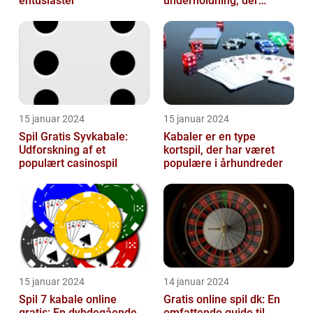
entusiaster
underholdning, der
tilbyder spillere
muligheden f...
15 januar 2024
15 januar 2024
Spil Gratis Syvkabale:
Kabaler er en type
Udforskning af et
kortspil, der har været
populært casinospil
populære i århundreder
15 januar 2024
14 januar 2024
Spil 7 kabale online
Gratis online spil dk: En
gratis: En dybdegående
omfattende guide til