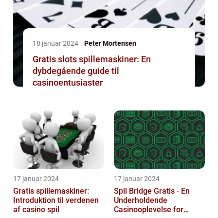
18 januar 2024
Peter Mortensen
Gratis slots spillemaskiner: En
dybdegående guide til
casinoentusiaster
17 januar 2024
17 januar 2024
Gratis spillemaskiner:
Spil Bridge Gratis - En
Introduktion til verdenen
Underholdende
af casino spil
Casinooplevelse for