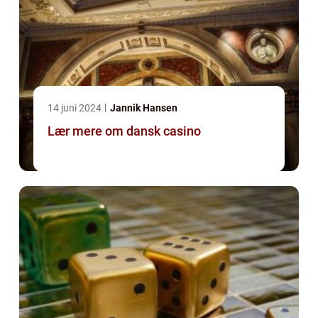
14 juni 2024
Jannik Hansen
Lær mere om dansk casino