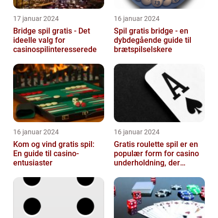
17 januar 2024
16 januar 2024
Bridge spil gratis - Det
Spil gratis bridge - en
ideelle valg for
dybdegående guide til
casinospilinteresserede
brætspilselskere
16 januar 2024
16 januar 2024
Kom og vind gratis spil:
Gratis roulette spil er en
En guide til casino-
populær form for casino
entusiaster
underholdning, der
tilbyder spillere
muligheden f...