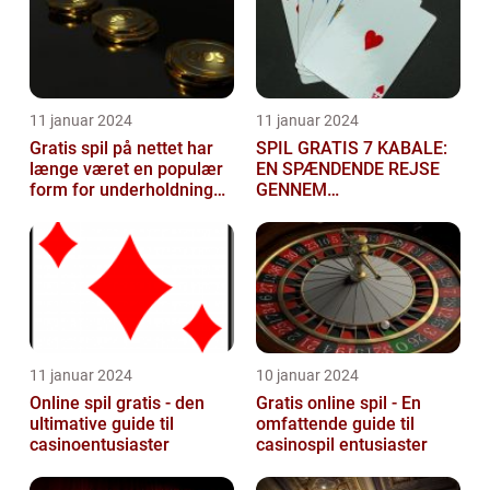
11 januar 2024
11 januar 2024
Gratis spil på nettet har
SPIL GRATIS 7 KABALE:
længe været en populær
EN SPÆNDENDE REJSE
form for underholdning
GENNEM
for personer, der er
CASINOVERDENEN
interes...
11 januar 2024
10 januar 2024
Online spil gratis - den
Gratis online spil - En
ultimative guide til
omfattende guide til
casinoentusiaster
casinospil entusiaster