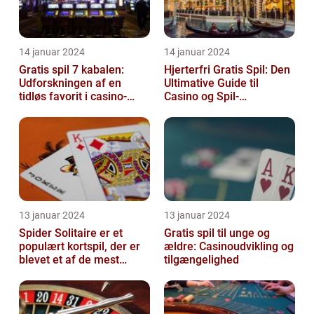
14 januar 2024
14 januar 2024
Gratis spil 7 kabalen:
Hjerterfri Gratis Spil: Den
Udforskningen af en
Ultimative Guide til
tidløs favorit i casino-
Casino og Spil-
verdenen
Entusiaster
13 januar 2024
13 januar 2024
Spider Solitaire er et
Gratis spil til unge og
populært kortspil, der er
ældre: Casinoudvikling og
blevet et af de mest
tilgængelighed
spillede spil i verden