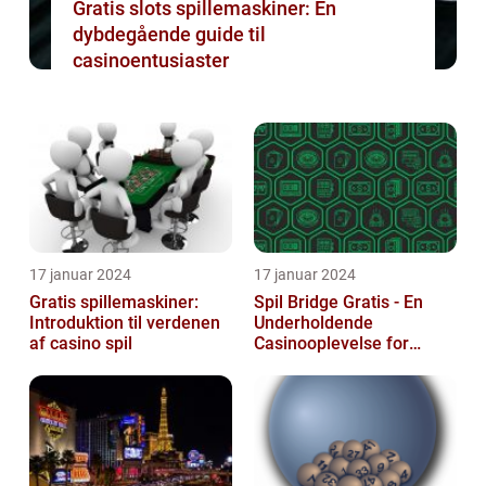
Gratis slots spillemaskiner: En
dybdegående guide til
casinoentusiaster
17 januar 2024
17 januar 2024
Gratis spillemaskiner:
Spil Bridge Gratis - En
Introduktion til verdenen
Underholdende
af casino spil
Casinooplevelse for
Spilleentusiaster