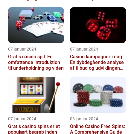
Casinospil
omkostninger
07 januar 2024
07 januar 2024
Gratis casino spil: En
Casino kampagner i dag:
omfattende introduktion
En dybdegående analyse
til underholdning og viden
af tilbud og udviklingen
over tid
07 januar 2024
06 januar 2024
Gratis casino spins er et
Online Casino Free Spins:
populært begreb inden
A Comprehensive Guide