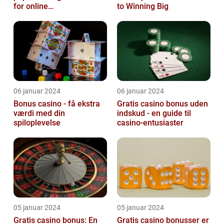
for online
to Winning Big
casinoverdenen
06 januar 2024
06 januar 2024
Bonus casino - få ekstra
Gratis casino bonus uden
værdi med din
indskud - en guide til
spiloplevelse
casino-entusiaster
05 januar 2024
05 januar 2024
Gratis casino bonus: En
Gratis casino bonusser er