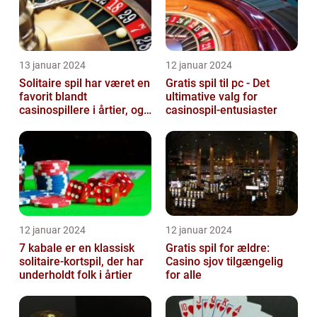
13 januar 2024
12 januar 2024
Solitaire spil har været en
Gratis spil til pc - Det
favorit blandt
ultimative valg for
casinospillere i årtier, og i
casinospil-entusiaster
dag er det endda muligt
at ...
12 januar 2024
12 januar 2024
7 kabale er en klassisk
Gratis spil for ældre:
solitaire-kortspil, der har
Casino sjov tilgængelig
underholdt folk i årtier
for alle