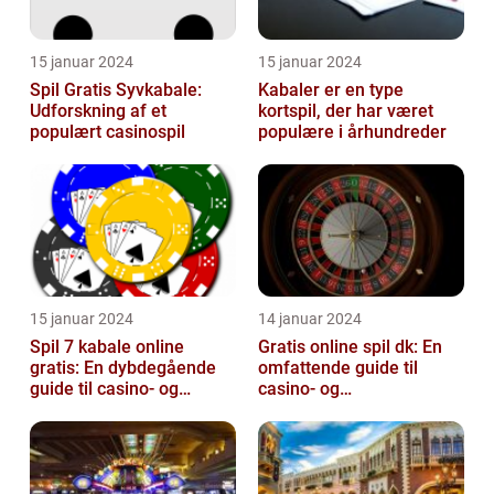
15 januar 2024
15 januar 2024
Spil Gratis Syvkabale:
Kabaler er en type
Udforskning af et
kortspil, der har været
populært casinospil
populære i århundreder
15 januar 2024
14 januar 2024
Spil 7 kabale online
Gratis online spil dk: En
gratis: En dybdegående
omfattende guide til
guide til casino- og
casino- og
spilleentusiaster
spilinteresserede