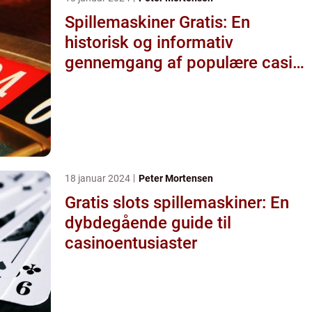
Spillemaskiner Gratis: En
historisk og informativ
gennemgang af populære casino
spil
18 januar 2024
Peter Mortensen
Gratis slots spillemaskiner: En
dybdegående guide til
casinoentusiaster