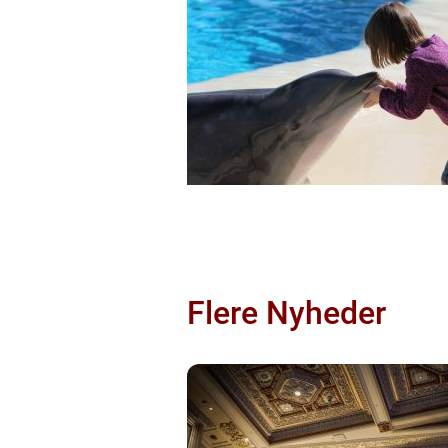
Flere Nyheder