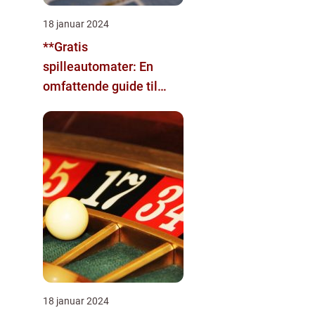
18 januar 2024
**Gratis
spilleautomater: En
omfattende guide til
spilleglæde uden
økonomiske
forpligtelser**
18 januar 2024