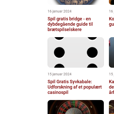
16 januar 2024
16
Spil gratis bridge - en
Ko
dybdegående guide til
gu
brætspilselskere
15 januar 2024
15
Spil Gratis Syvkabale:
Ka
Udforskning af et populært
de
casinospil
år