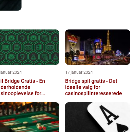
 januar 2024
17 januar 2024
il Bridge Gratis - En
Bridge spil gratis - Det
derholdende
ideelle valg for
sinooplevelse for
casinospilinteresserede
illeentusiaster