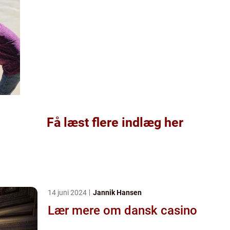
Få læst flere indlæg her
14 juni 2024
Jannik Hansen
Lær mere om dansk casino