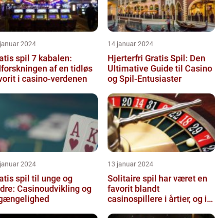
 januar 2024
14 januar 2024
atis spil 7 kabalen:
Hjerterfri Gratis Spil: Den
forskningen af en tidløs
Ultimative Guide til Casino
vorit i casino-verdenen
og Spil-Entusiaster
 januar 2024
13 januar 2024
atis spil til unge og
Solitaire spil har været en
dre: Casinoudvikling og
favorit blandt
lgængelighed
casinospillere i årtier, og i
dag er det endda muligt at