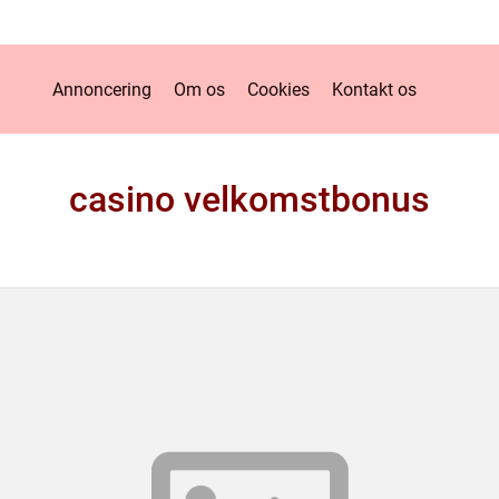
Annoncering
Om os
Cookies
Kontakt os
casino velkomstbonus