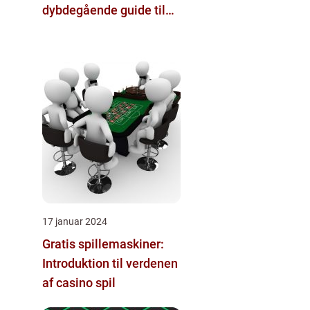
dybdegående guide til
casinoentusiaster
17 januar 2024
Gratis spillemaskiner:
Introduktion til verdenen
af casino spil