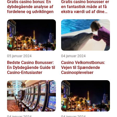
Gratis casino bonus: En
Gratis casino bonusser er
dybdegående analyse af
en fantastisk måde at få
fordelene og udviklingen
ekstra værdi ud af dine
casino spiloplevelser
05 januar 2024
04 januar 2024
Bedste Casino Bonusser:
Casino Velkomstbonus:
En Dybdegående Guide til
Vejen til Spændende
Casino-Entusiaster
Casinooplevelser
04 januar 2024
04 januar 2024