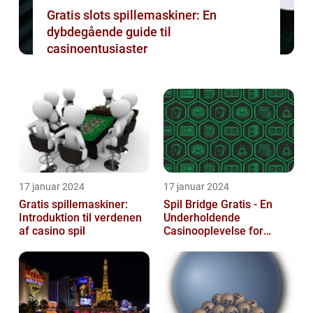
Gratis slots spillemaskiner: En
dybdegående guide til
casinoentusiaster
17 januar 2024
17 januar 2024
Gratis spillemaskiner:
Spil Bridge Gratis - En
Introduktion til verdenen
Underholdende
af casino spil
Casinooplevelse for
Spilleentusiaster