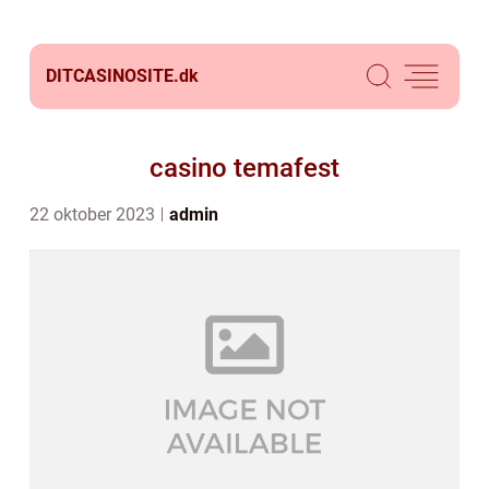
DITCASINOSITE.
dk
casino temafest
22 oktober 2023
admin