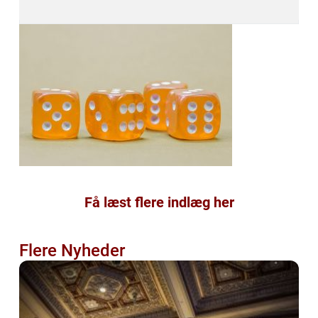
Få læst flere indlæg her
Flere Nyheder