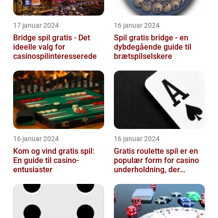
17 januar 2024
16 januar 2024
Bridge spil gratis - Det
Spil gratis bridge - en
ideelle valg for
dybdegående guide til
casinospilinteresserede
brætspilselskere
16 januar 2024
16 januar 2024
Kom og vind gratis spil:
Gratis roulette spil er en
En guide til casino-
populær form for casino
entusiaster
underholdning, der
tilbyder spillere
muligheden f...