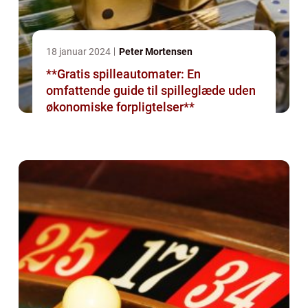
18 januar 2024
Peter Mortensen
**Gratis spilleautomater: En
omfattende guide til spilleglæde uden
økonomiske forpligtelser**