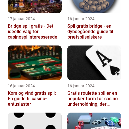
17 januar 2024
16 januar 2024
Bridge spil gratis - Det
Spil gratis bridge - en
ideelle valg for
dybdegående guide til
casinospilinteresserede
brætspilselskere
16 januar 2024
16 januar 2024
Kom og vind gratis spil:
Gratis roulette spil er en
En guide til casino-
populær form for casino
entusiaster
underholdning, der
tilbyder spillere
muligheden f...