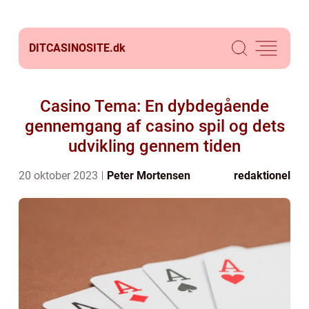
DITCASINOSITE.
dk
Casino Tema: En dybdegående
gennemgang af casino spil og dets
udvikling gennem tiden
20 oktober 2023
Peter Mortensen
redaktionel