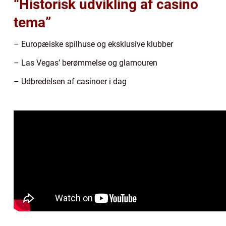
“Historisk udvikling af casino
tema”
– Europæiske spilhuse og eksklusive klubber
– Las Vegas’ berømmelse og glamouren
– Udbredelsen af casinoer i dag