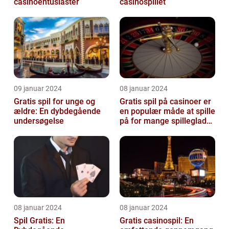
casinoentusiaster
casinospillet
09 januar 2024
08 januar 2024
Gratis spil for unge og
Gratis spil på casinoer er
ældre: En dybdegående
en populær måde at spille
undersøgelse
på for mange spilleglade
mennesker
08 januar 2024
08 januar 2024
Spil Gratis: En
Gratis casinospil: En