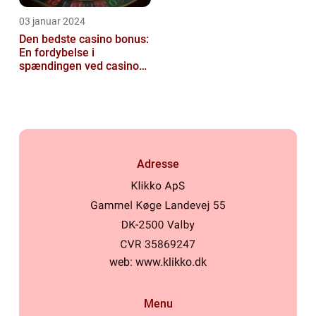
03 januar 2024
Den bedste casino bonus:
En fordybelse i
spændingen ved casino
spil
Adresse
web:
www.klikko.dk
Menu