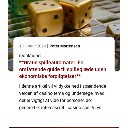
18 januar 2024
Peter Mortensen
redaktionel
**Gratis spilleautomater: En
omfattende guide til spilleglæde uden
økonomiske forpligtelser**
I denne artikel vil vi dykke ned i spændende
verden af casino tema og undersøge, hvad
der er vigtigt at vide for personer, der
generelt er interesseret i casino spil. Vi vil
også tage et kig på den historiske udvikling
af casino tema og hvordan det h...