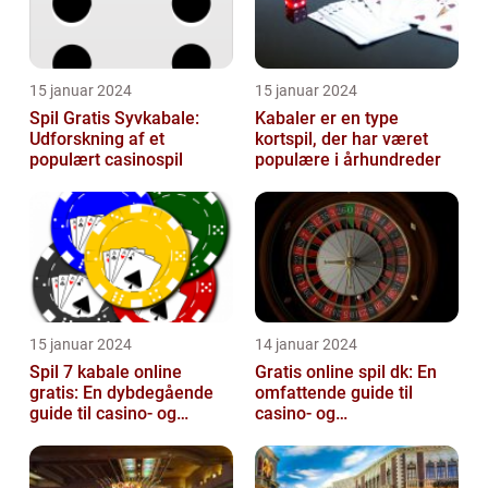
15 januar 2024
15 januar 2024
Spil Gratis Syvkabale:
Kabaler er en type
Udforskning af et
kortspil, der har været
populært casinospil
populære i århundreder
15 januar 2024
14 januar 2024
Spil 7 kabale online
Gratis online spil dk: En
gratis: En dybdegående
omfattende guide til
guide til casino- og
casino- og
spilleentusiaster
spilinteresserede