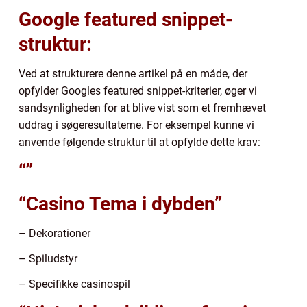
Google featured snippet-
struktur:
Ved at strukturere denne artikel på en måde, der
opfylder Googles featured snippet-kriterier, øger vi
sandsynligheden for at blive vist som et fremhævet
uddrag i søgeresultaterne. For eksempel kunne vi
anvende følgende struktur til at opfylde dette krav:
“”
“Casino Tema i dybden”
– Dekorationer
– Spiludstyr
– Specifikke casinospil