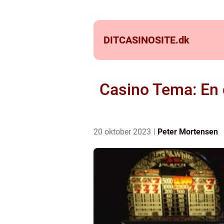
DITCASINOSITE.
dk
Casino Tema: En 
20 oktober 2023
Peter Mortensen