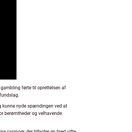
gambling førte til oprettelsen af
mfundslag.
slag kunne nyde spændingen ved at
hvor berømtheder og velhavende
e casinoer, der tilbyder en bred vifte