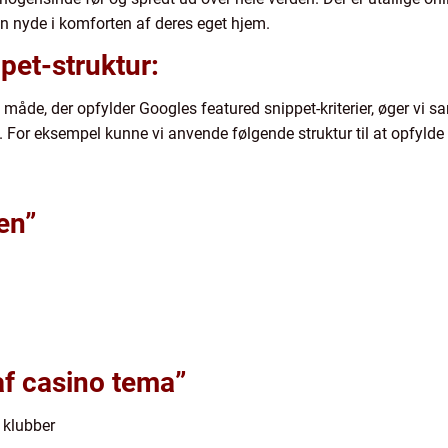
an nyde i komforten af deres eget hjem.
pet-struktur:
 måde, der opfylder Googles featured snippet-kriterier, øger vi s
For eksempel kunne vi anvende følgende struktur til at opfylde 
en”
af casino tema”
 klubber