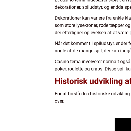
dekorationer, spiludstyr, og endda spe
Dekorationer kan variere fra enkle kl
som store lysekroner, røde tæpper og 
der efterligner oplevelsen af at være p
Når det kommer til spiludstyr, er der 
nogle af de mange spil, der kan indgå
Casino tema involverer normalt også s
poker, roulette og craps. Disse spil k
Historisk udvikling a
For at forstå den historiske udviklin
over.