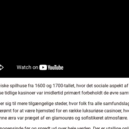
ske spilhuse fra 1600 og 1700-tallet, hvor det sociale aspekt af 
se tidlige kasinoer var imidlertid primært forbeholdt de øvre sa
er sig til mere tilgængelige steder, hvor folk fra alle samfund
 berømt for at være hjemsted for en række luksuriøse casinoer, 
enne æra var præget af en glamourøs og sofistikeret atmosfære.
gensinde før og spredt ud over hele verden. Der er utallige onlin