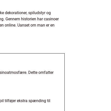
e dekorationer, spiludstyr og
ng. Gennem historien har casinoer
lsen online. Uanset om man er en
asinoatmosfære. Dette omfatter
l tilføjer ekstra spænding til