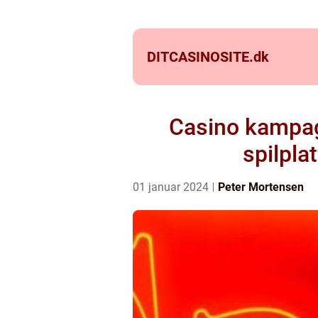
DITCASINOSITE.
dk
Casino kampagn
spilpla
01 januar 2024
Peter Mortensen