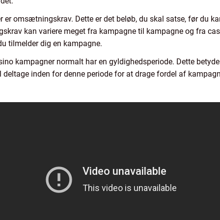
det.
 er omsætningskrav. Dette er det beløb, du skal satse, før du ka
rav kan variere meget fra kampagne til kampagne og fra casino 
u tilmelder dig en kampagne.
asino kampagner normalt har en gyldighedsperiode. Dette betyder
l deltage inden for denne periode for at drage fordel af kampag