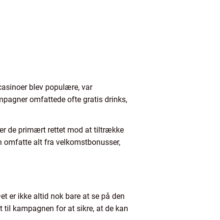
 casinoer blev populære, var
mpagner omfattede ofte gratis drinks,
r de primært rettet mod at tiltrække
n omfatte alt fra velkomstbonusser,
t er ikke altid nok bare at se på den
t til kampagnen for at sikre, at de kan