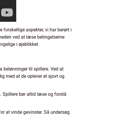
rskellige aspekter, vi har berørt i
heden ved at læse betingelserne
elige i øjeblikket.
belønninger til spillere. Ved at
ig med at de oplever et sjovt og
 Spillere bør altid læse og forstå
or at vinde gevinster. Så undersøg