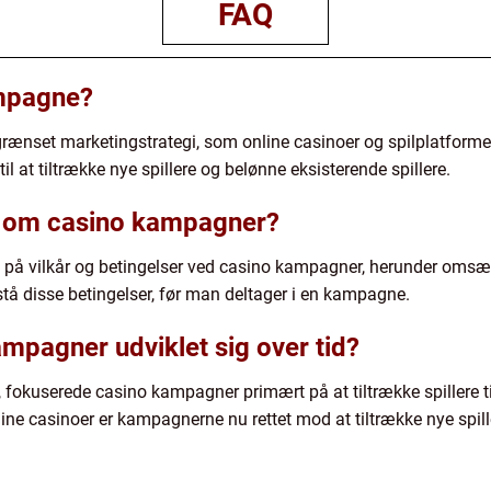
FAQ
ampagne?
ænset marketingstrategi, som online casinoer og spilplatforme 
 til at tiltrække nye spillere og belønne eksisterende spillere.
de om casino kampagner?
 på vilkår og betingelser ved casino kampagner, herunder omsæ
stå disse betingelser, før man deltager i en kampagne.
mpagner udviklet sig over tid?
, fokuserede casino kampagner primært på at tiltrække spillere 
ne casinoer er kampagnerne nu rettet mod at tiltrække nye spil