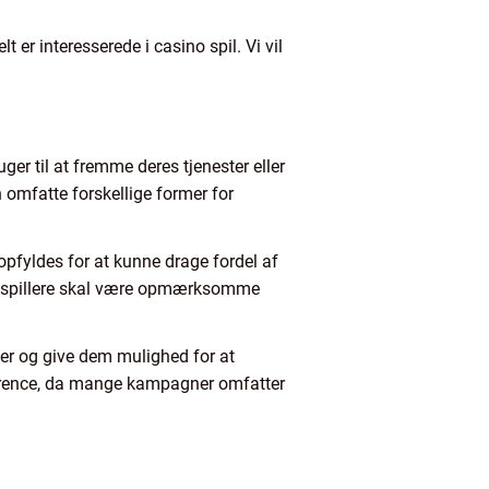
t er interesserede i casino spil. Vi vil
r til at fremme deres tjenester eller
n omfatte forskellige former for
 opfyldes for at kunne drage fordel af
m spillere skal være opmærksomme
cer og give dem mulighed for at
kurrence, da mange kampagner omfatter