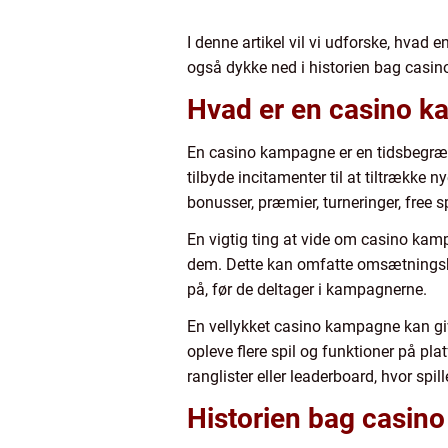
I denne artikel vil vi udforske, hvad e
også dykke ned i historien bag casino
Hvad er en casino 
En casino kampagne er en tidsbegræns
tilbyde incitamenter til at tiltrække 
bonusser, præmier, turneringer, free sp
En vigtig ting at vide om casino kampa
dem. Dette kan omfatte omsætningsk
på, før de deltager i kampagnerne.
En vellykket casino kampagne kan give
opleve flere spil og funktioner på p
ranglister eller leaderboard, hvor spi
Historien bag casin