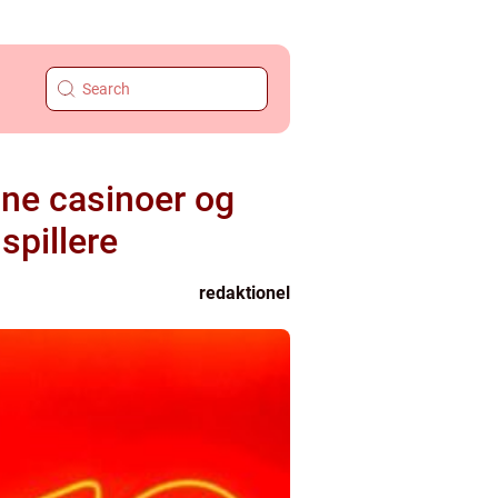
ine casinoer og
spillere
redaktionel