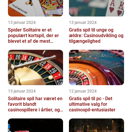
13 januar 2024
13 januar 2024
Spider Solitaire er et
Gratis spil til unge og
populært kortspil, der er
ældre: Casinoudvikling og
blevet et af de mest
tilgængelighed
spillede spil i verden
13 januar 2024
12 januar 2024
Solitaire spil har været en
Gratis spil til pc - Det
favorit blandt
ultimative valg for
casinospillere i årtier, og i
casinospil-entusiaster
dag er det endda muligt
at ...