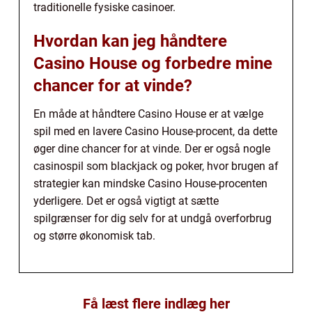
traditionelle fysiske casinoer.
Hvordan kan jeg håndtere
Casino House og forbedre mine
chancer for at vinde?
En måde at håndtere Casino House er at vælge
spil med en lavere Casino House-procent, da dette
øger dine chancer for at vinde. Der er også nogle
casinospil som blackjack og poker, hvor brugen af
strategier kan mindske Casino House-procenten
yderligere. Det er også vigtigt at sætte
spilgrænser for dig selv for at undgå overforbrug
og større økonomisk tab.
Få læst flere indlæg her