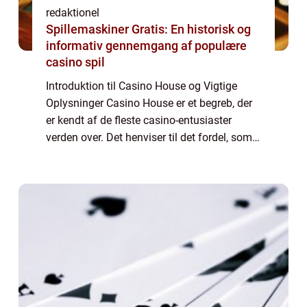
redaktionel
Spillemaskiner Gratis: En historisk og
informativ gennemgang af populære
casino spil
Introduktion til Casino House og Vigtige
Oplysninger Casino House er et begreb, der
er kendt af de fleste casino-entusiaster
verden over. Det henviser til det fordel, som
et casino har i forholdet til spillet, hvilket er
afgørende for casinoets overl...