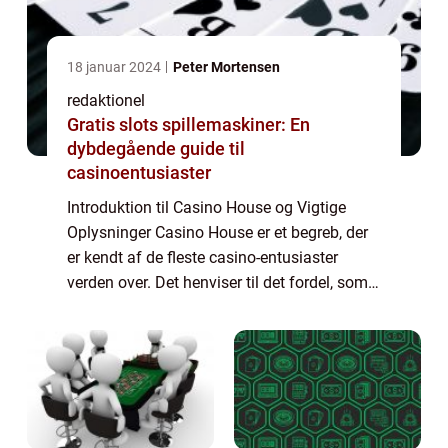
18 januar 2024
Peter Mortensen
redaktionel
Gratis slots spillemaskiner: En
dybdegående guide til
casinoentusiaster
Introduktion til Casino House og Vigtige
Oplysninger Casino House er et begreb, der
er kendt af de fleste casino-entusiaster
verden over. Det henviser til det fordel, som
et casino har i forholdet til spillet, hvilket er
afgørende for casinoets overl...