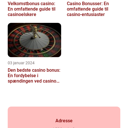
Velkomstbonus casino:
Casino Bonusser: En
En omfattende guide til
omfattende guide til
casinoelskere
casino-entusiaster
03 januar 2024
Den bedste casino bonus:
En fordybelse i
spændingen ved casino
spil
Adresse