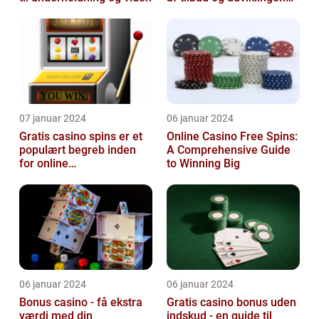
over tid
07 januar 2024
06 januar 2024
Gratis casino spins er et
Online Casino Free Spins:
populært begreb inden
A Comprehensive Guide
for online
to Winning Big
casinoverdenen
06 januar 2024
06 januar 2024
Bonus casino - få ekstra
Gratis casino bonus uden
værdi med din
indskud - en guide til