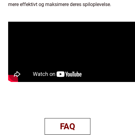
mere effektivt og maksimere deres spiloplevelse.
FAQ