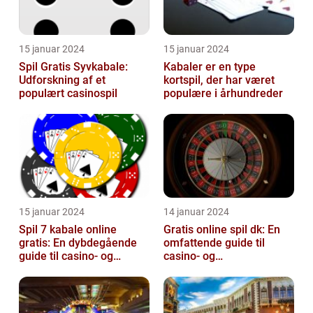
15 januar 2024
15 januar 2024
Spil Gratis Syvkabale:
Kabaler er en type
Udforskning af et
kortspil, der har været
populært casinospil
populære i århundreder
15 januar 2024
14 januar 2024
Spil 7 kabale online
Gratis online spil dk: En
gratis: En dybdegående
omfattende guide til
guide til casino- og
casino- og
spilleentusiaster
spilinteresserede