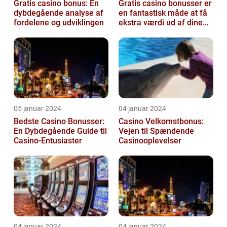
Gratis casino bonus: En
Gratis casino bonusser er
dybdegående analyse af
en fantastisk måde at få
fordelene og udviklingen
ekstra værdi ud af dine
casino spiloplevelser
05 januar 2024
04 januar 2024
Bedste Casino Bonusser:
Casino Velkomstbonus:
En Dybdegående Guide til
Vejen til Spændende
Casino-Entusiaster
Casinooplevelser
04 januar 2024
04 januar 2024