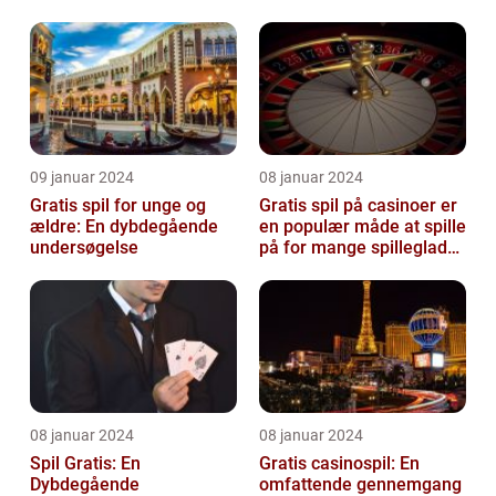
09 januar 2024
08 januar 2024
Gratis spil for unge og
Gratis spil på casinoer er
ældre: En dybdegående
en populær måde at spille
undersøgelse
på for mange spilleglade
mennesker
08 januar 2024
08 januar 2024
Spil Gratis: En
Gratis casinospil: En
Dybdegående
omfattende gennemgang