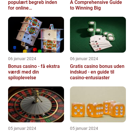
populært begreb inden
A Comprehensive Guide
for online
to Winning Big
casinoverdenen
06 januar 2024
06 januar 2024
Bonus casino - få ekstra
Gratis casino bonus uden
værdi med din
indskud - en guide til
spiloplevelse
casino-entusiaster
05 januar 2024
05 januar 2024