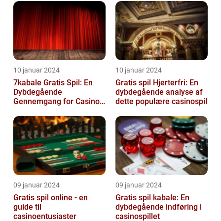
10 januar 2024
10 januar 2024
7kabale Gratis Spil: En
Gratis spil Hjerterfri: En
Dybdegående
dybdegående analyse af
Gennemgang for Casino-
dette populære casinospil
og Spilentusiaster
09 januar 2024
09 januar 2024
Gratis spil online - en
Gratis spil kabale: En
guide til
dybdegående indføring i
casinoentusiaster
casinospillet