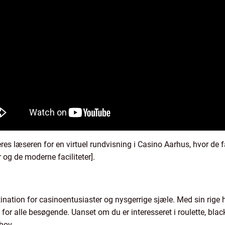
es læseren for en virtuel rundvisning i Casino Aarhus, hvor de f
 og de moderne faciliteter].
tion for casinoentusiaster og nysgerrige sjæle. Med sin rige hi
or alle besøgende. Uanset om du er interesseret i roulette, blackj
hov.