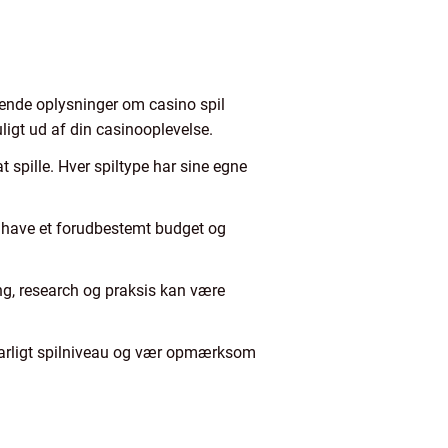
ggende oplysninger om casino spil
ligt ud af din casinooplevelse.
t spille. Hver spiltype har sine egne
t have et forudbestemt budget og
ing, research og praksis kan være
ansvarligt spilniveau og vær opmærksom