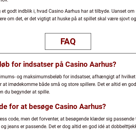
dig et godt indblik i, hvad Casino Aarhus har at tilbyde. Uanset 
ere om det, er det vigtigt at huske på at spillet skal være sjovt 
FAQ
øb for indsatser på Casino Aarhus?
mums- og maksimumsbeløb for indsatser, afhængigt af hvilket spi
or at imødekomme både små og store spillere. Det er altid en god 
en du begynder at spille.
de for at besøge Casino Aarhus?
ss code, men det forventer, at besøgende klæder sig passende til
og jeans er passende. Det er dog altid en god idé at dobbelttjekke