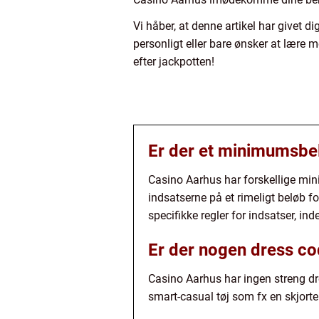
Vi håber, at denne artikel har givet 
personligt eller bare ønsker at lære m
efter jackpotten!
Er der et minimumsbel
Casino Aarhus har forskellige mini
indsatserne på et rimeligt beløb f
specifikke regler for indsatser, ind
Er der nogen dress co
Casino Aarhus har ingen streng dre
smart-casual tøj som fx en skjorte 