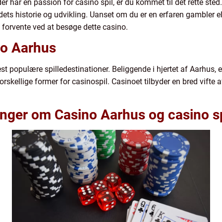
r har en passion for casino spil, er du kommet til det rette sted. 
ets historie og udvikling. Uanset om du er en erfaren gambler elle
n forvente ved at besøge dette casino.
ino Aarhus
populære spilledestinationer. Beliggende i hjertet af Aarhus, er 
skellige former for casinospil. Casinoet tilbyder en bred vifte af
ninger om Casino Aarhus og casino sp