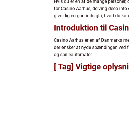
Hvis du er en af de mange personer, de
for Casino Aarhus, delving deep into d
give dig en god indsigt i, hvad du ka
Introduktion til Cas
Casino Aarhus er en af Danmarks mest 
der ønsker at nyde spændingen ved for
og spilleautomater.
[ Tag] Vigtige oplys