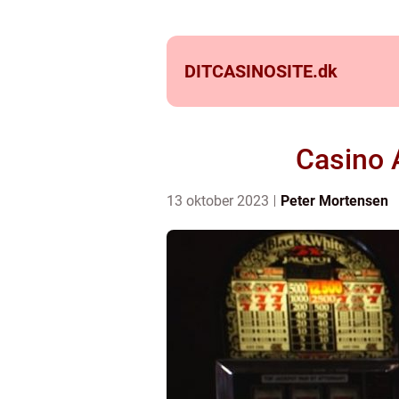
DITCASINOSITE.
dk
Casino A
13 oktober 2023
Peter Mortensen