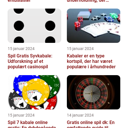
entusiaster
underholdning, der
tilbyder spillere
muligheden f...
15 januar 2024
15 januar 2024
Spil Gratis Syvkabale:
Kabaler er en type
Udforskning af et
kortspil, der har været
populært casinospil
populære i århundreder
15 januar 2024
14 januar 2024
Spil 7 kabale online
Gratis online spil dk: En
gratis: En dybdegående
omfattende guide til