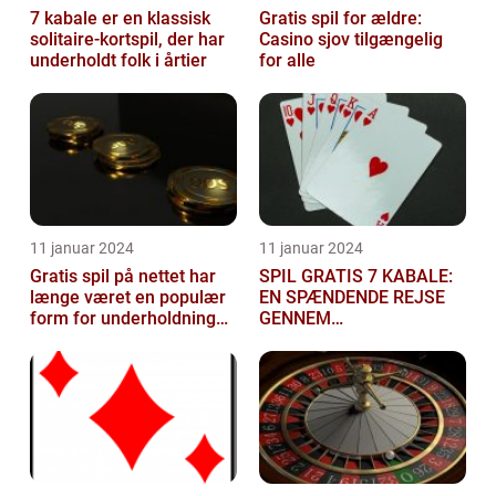
7 kabale er en klassisk
Gratis spil for ældre:
solitaire-kortspil, der har
Casino sjov tilgængelig
underholdt folk i årtier
for alle
11 januar 2024
11 januar 2024
Gratis spil på nettet har
SPIL GRATIS 7 KABALE:
længe været en populær
EN SPÆNDENDE REJSE
form for underholdning
GENNEM
for personer, der er
CASINOVERDENEN
interes...