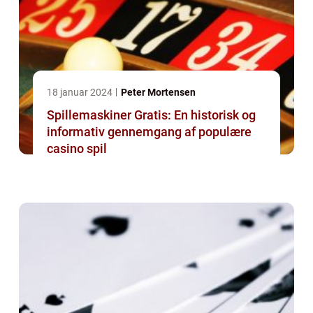
18 januar 2024
Peter Mortensen
Spillemaskiner Gratis: En historisk og
informativ gennemgang af populære
casino spil