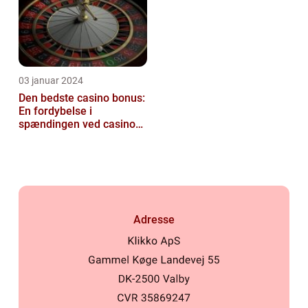
03 januar 2024
Den bedste casino bonus:
En fordybelse i
spændingen ved casino
spil
Adresse