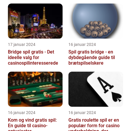
Spilleentusiaster
17 januar 2024
16 januar 2024
Bridge spil gratis - Det
Spil gratis bridge - en
ideelle valg for
dybdegående guide til
casinospilinteresserede
brætspilselskere
16 januar 2024
16 januar 2024
Kom og vind gratis spil:
Gratis roulette spil er en
En guide til casino-
populær form for casino