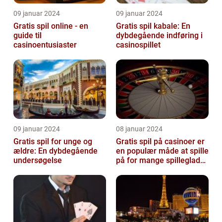
09 januar 2024
09 januar 2024
Gratis spil online - en
Gratis spil kabale: En
guide til
dybdegående indføring i
casinoentusiaster
casinospillet
09 januar 2024
08 januar 2024
Gratis spil for unge og
Gratis spil på casinoer er
ældre: En dybdegående
en populær måde at spille
undersøgelse
på for mange spilleglade
mennesker