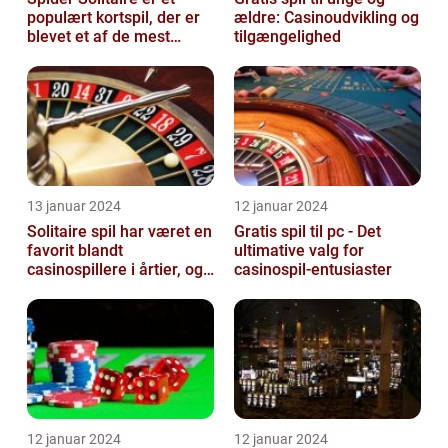
populært kortspil, der er
ældre: Casinoudvikling og
blevet et af de mest
tilgængelighed
spillede spil i verden
13 januar 2024
12 januar 2024
Solitaire spil har været en
Gratis spil til pc - Det
favorit blandt
ultimative valg for
casinospillere i årtier, og i
casinospil-entusiaster
dag er det endda muligt
at ...
12 januar 2024
12 januar 2024