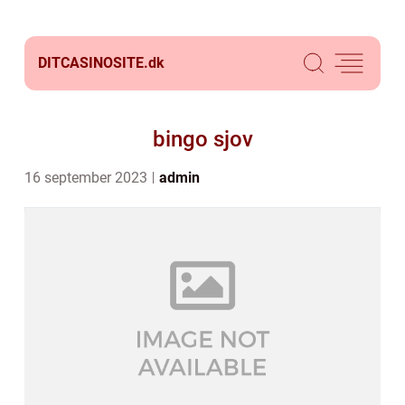
DITCASINOSITE.
dk
bingo sjov
16 september 2023
admin