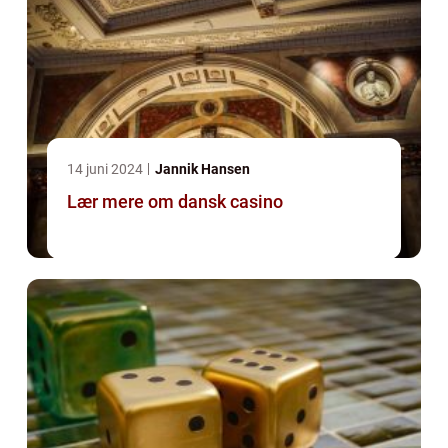
14 juni 2024
Jannik Hansen
Lær mere om dansk casino