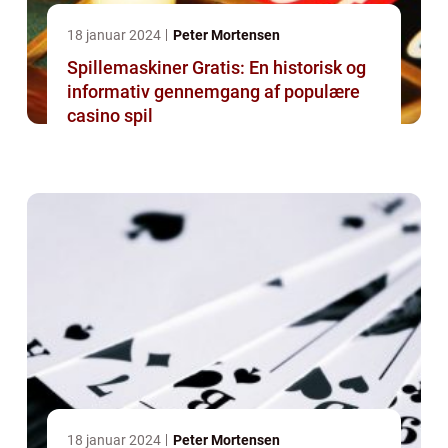
18 januar 2024
Peter Mortensen
Spillemaskiner Gratis: En historisk og
informativ gennemgang af populære
casino spil
18 januar 2024
Peter Mortensen