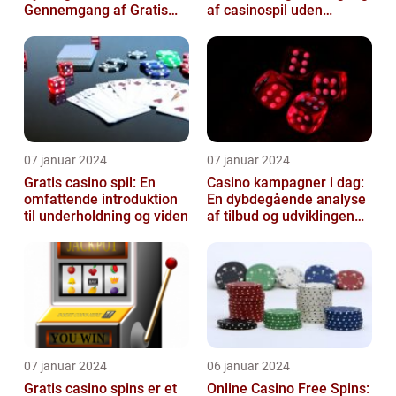
Gennemgang af Gratis
af casinospil uden
Casinospil
omkostninger
07 januar 2024
07 januar 2024
Gratis casino spil: En
Casino kampagner i dag:
omfattende introduktion
En dybdegående analyse
til underholdning og viden
af tilbud og udviklingen
over tid
07 januar 2024
06 januar 2024
Gratis casino spins er et
Online Casino Free Spins: