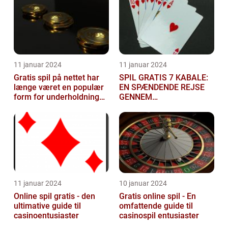
11 januar 2024
11 januar 2024
Gratis spil på nettet har
SPIL GRATIS 7 KABALE:
længe været en populær
EN SPÆNDENDE REJSE
form for underholdning
GENNEM
for personer, der er
CASINOVERDENEN
interes...
11 januar 2024
10 januar 2024
Online spil gratis - den
Gratis online spil - En
ultimative guide til
omfattende guide til
casinoentusiaster
casinospil entusiaster