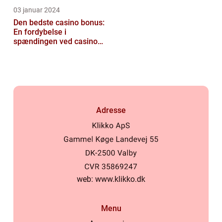
03 januar 2024
Den bedste casino bonus:
En fordybelse i
spændingen ved casino
spil
Adresse
web:
www.klikko.dk
Menu