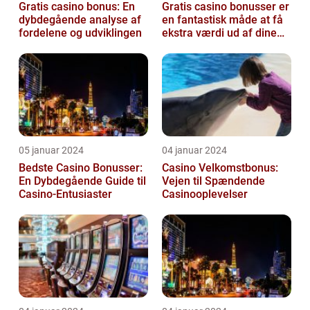
Gratis casino bonus: En
Gratis casino bonusser er
dybdegående analyse af
en fantastisk måde at få
fordelene og udviklingen
ekstra værdi ud af dine
casino spiloplevelser
05 januar 2024
04 januar 2024
Bedste Casino Bonusser:
Casino Velkomstbonus:
En Dybdegående Guide til
Vejen til Spændende
Casino-Entusiaster
Casinooplevelser