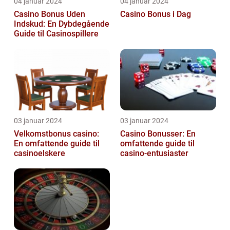
04 januar 2024
04 januar 2024
Casino Bonus Uden
Casino Bonus i Dag
Indskud: En Dybdegående
Guide til Casinospillere
03 januar 2024
03 januar 2024
Velkomstbonus casino:
Casino Bonusser: En
En omfattende guide til
omfattende guide til
casinoelskere
casino-entusiaster