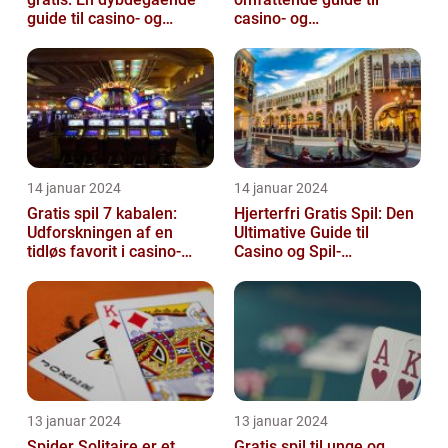
guide til casino- og
casino- og
spilleentusiaster
spilinteresserede
14 januar 2024
14 januar 2024
Gratis spil 7 kabalen:
Hjerterfri Gratis Spil: Den
Udforskningen af en
Ultimative Guide til
tidløs favorit i casino-
Casino og Spil-
verdenen
Entusiaster
13 januar 2024
13 januar 2024
Spider Solitaire er et
Gratis spil til unge og