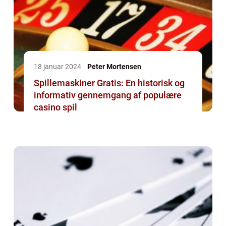
18 januar 2024
Peter Mortensen
Spillemaskiner Gratis: En historisk og
informativ gennemgang af populære
casino spil