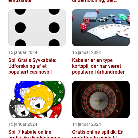
entusiaster
underholdning, der
tilbyder spillere
muligheden f...
15 januar 2024
15 januar 2024
Spil Gratis Syvkabale:
Kabaler er en type
Udforskning af et
kortspil, der har været
populært casinospil
populære i århundreder
15 januar 2024
14 januar 2024
Spil 7 kabale online
Gratis online spil dk: En
gratis: En dybdegående
omfattende guide til