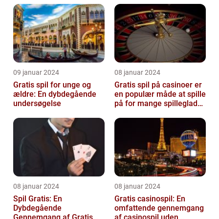
09 januar 2024
08 januar 2024
Gratis spil for unge og
Gratis spil på casinoer er
ældre: En dybdegående
en populær måde at spille
undersøgelse
på for mange spilleglade
mennesker
08 januar 2024
08 januar 2024
Spil Gratis: En
Gratis casinospil: En
Dybdegående
omfattende gennemgang
Gennemgang af Gratis
af casinospil uden