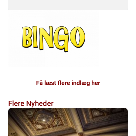
Få læst flere indlæg her
Flere Nyheder