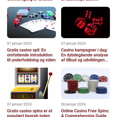
Casinospil
omkostninger
07 januar 2024
07 januar 2024
Gratis casino spil: En
Casino kampagner i dag:
omfattende introduktion
En dybdegående analyse
til underholdning og viden
af tilbud og udviklingen
over tid
07 januar 2024
06 januar 2024
Gratis casino spins er et
Online Casino Free Spins:
populært begreb inden
A Comprehensive Guide