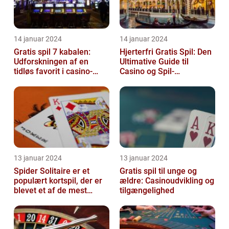
14 januar 2024
14 januar 2024
Gratis spil 7 kabalen:
Hjerterfri Gratis Spil: Den
Udforskningen af en
Ultimative Guide til
tidløs favorit i casino-
Casino og Spil-
verdenen
Entusiaster
13 januar 2024
13 januar 2024
Spider Solitaire er et
Gratis spil til unge og
populært kortspil, der er
ældre: Casinoudvikling og
blevet et af de mest
tilgængelighed
spillede spil i verden