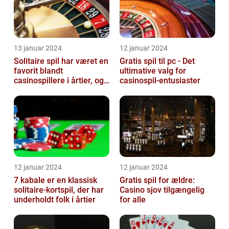
13 januar 2024
12 januar 2024
Solitaire spil har været en
Gratis spil til pc - Det
favorit blandt
ultimative valg for
casinospillere i årtier, og i
casinospil-entusiaster
dag er det endda muligt
at ...
12 januar 2024
12 januar 2024
7 kabale er en klassisk
Gratis spil for ældre:
solitaire-kortspil, der har
Casino sjov tilgængelig
underholdt folk i årtier
for alle