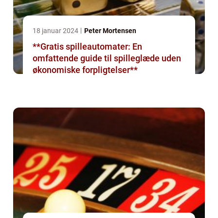
18 januar 2024
Peter Mortensen
**Gratis spilleautomater: En
omfattende guide til spilleglæde uden
økonomiske forpligtelser**