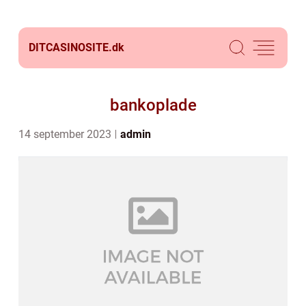
DITCASINOSITE.
dk
bankoplade
14 september 2023
admin