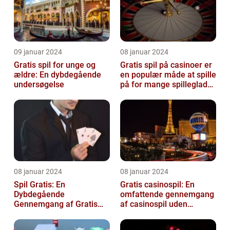
09 januar 2024
08 januar 2024
Gratis spil for unge og
Gratis spil på casinoer er
ældre: En dybdegående
en populær måde at spille
undersøgelse
på for mange spilleglade
mennesker
08 januar 2024
08 januar 2024
Spil Gratis: En
Gratis casinospil: En
Dybdegående
omfattende gennemgang
Gennemgang af Gratis
af casinospil uden
Casinospil
omkostninger