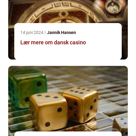
14 juni 2024
Jannik Hansen
Lær mere om dansk casino