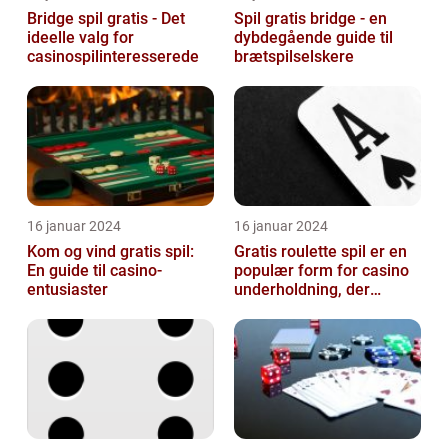
Bridge spil gratis - Det
Spil gratis bridge - en
ideelle valg for
dybdegående guide til
casinospilinteresserede
brætspilselskere
16 januar 2024
16 januar 2024
Kom og vind gratis spil:
Gratis roulette spil er en
En guide til casino-
populær form for casino
entusiaster
underholdning, der
tilbyder spillere
muligheden f...