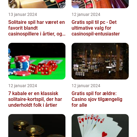
13 januar 2024
12 januar 2024
Solitaire spil har været en
Gratis spil til pc - Det
favorit blandt
ultimative valg for
casinospillere i årtier, og i
casinospil-entusiaster
dag er det endda muligt
at ...
12 januar 2024
12 januar 2024
7 kabale er en klassisk
Gratis spil for ældre:
solitaire-kortspil, der har
Casino sjov tilgængelig
underholdt folk i årtier
for alle