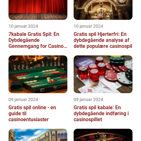
10 januar 2024
10 januar 2024
7kabale Gratis Spil: En
Gratis spil Hjerterfri: En
Dybdegående
dybdegående analyse af
Gennemgang for Casino-
dette populære casinospil
og Spilentusiaster
09 januar 2024
09 januar 2024
Gratis spil online - en
Gratis spil kabale: En
guide til
dybdegående indføring i
casinoentusiaster
casinospillet