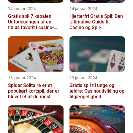
14 januar 2024
14 januar 2024
Gratis spil 7 kabalen:
Hjerterfri Gratis Spil: Den
Udforskningen af en
Ultimative Guide til
tidløs favorit i casino-
Casino og Spil-
verdenen
Entusiaster
13 januar 2024
13 januar 2024
Spider Solitaire er et
Gratis spil til unge og
populært kortspil, der er
ældre: Casinoudvikling og
blevet et af de mest
tilgængelighed
spillede spil i verden