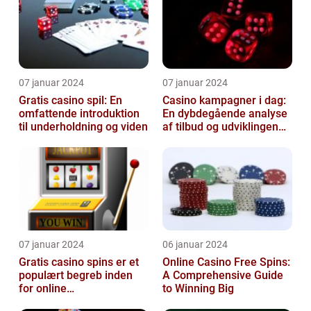
07 januar 2024
07 januar 2024
Gratis casino spil: En
Casino kampagner i dag:
omfattende introduktion
En dybdegående analyse
til underholdning og viden
af tilbud og udviklingen
over tid
07 januar 2024
06 januar 2024
Gratis casino spins er et
Online Casino Free Spins:
populært begreb inden
A Comprehensive Guide
for online
to Winning Big
casinoverdenen