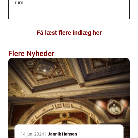
rum.
Få læst flere indlæg her
Flere Nyheder
14 juni 2024
Jannik Hansen