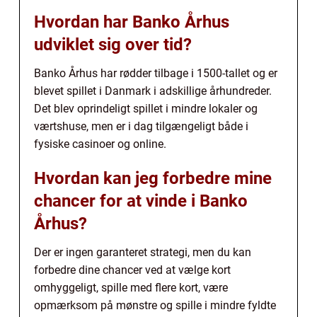
Hvordan har Banko Århus
udviklet sig over tid?
Banko Århus har rødder tilbage i 1500-tallet og er
blevet spillet i Danmark i adskillige århundreder.
Det blev oprindeligt spillet i mindre lokaler og
værtshuse, men er i dag tilgængeligt både i
fysiske casinoer og online.
Hvordan kan jeg forbedre mine
chancer for at vinde i Banko
Århus?
Der er ingen garanteret strategi, men du kan
forbedre dine chancer ved at vælge kort
omhyggeligt, spille med flere kort, være
opmærksom på mønstre og spille i mindre fyldte