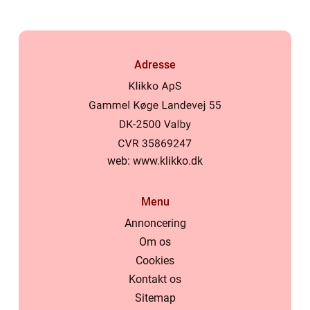
Adresse
web:
www.klikko.dk
Menu
Annoncering
Om os
Cookies
Kontakt os
Sitemap