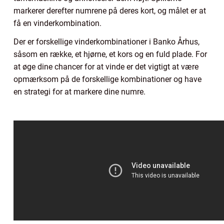
markerer derefter numrene på deres kort, og målet er at
få en vinderkombination.
Der er forskellige vinderkombinationer i Banko Århus,
såsom en række, et hjørne, et kors og en fuld plade. For
at øge dine chancer for at vinde er det vigtigt at være
opmærksom på de forskellige kombinationer og have
en strategi for at markere dine numre.