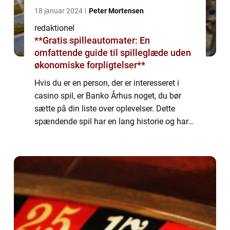
18 januar 2024
Peter Mortensen
redaktionel
**Gratis spilleautomater: En
omfattende guide til spilleglæde uden
økonomiske forpligtelser**
Hvis du er en person, der er interesseret i
casino spil, er Banko Århus noget, du bør
sætte på din liste over oplevelser. Dette
spændende spil har en lang historie og har
udviklet sig betydeligt over tid. I denne
artikel vil vi præsentere dig for alt...