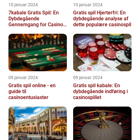
10 januar 2024
10 januar 2024
7kabale Gratis Spil: En
Gratis spil Hjerterfri: En
Dybdegående
dybdegående analyse af
Gennemgang for Casino-
dette populære casinospil
og Spilentusiaster
09 januar 2024
09 januar 2024
Gratis spil online - en
Gratis spil kabale: En
guide til
dybdegående indføring i
casinoentusiaster
casinospillet