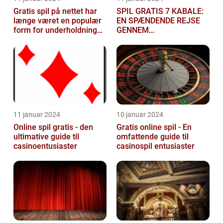
Gratis spil på nettet har
SPIL GRATIS 7 KABALE:
længe været en populær
EN SPÆNDENDE REJSE
form for underholdning
GENNEM
for personer, der er
CASINOVERDENEN
interes...
11 januar 2024
10 januar 2024
Online spil gratis - den
Gratis online spil - En
ultimative guide til
omfattende guide til
casinoentusiaster
casinospil entusiaster