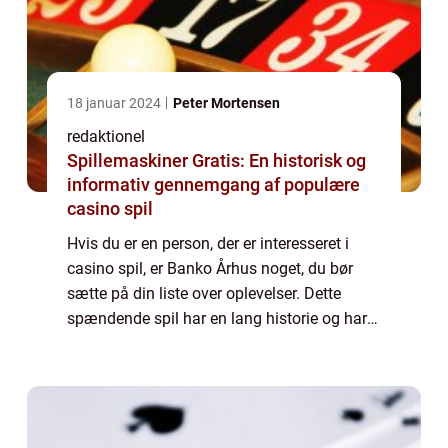
18 januar 2024
Peter Mortensen
redaktionel
Spillemaskiner Gratis: En historisk og
informativ gennemgang af populære
casino spil
Hvis du er en person, der er interesseret i
casino spil, er Banko Århus noget, du bør
sætte på din liste over oplevelser. Dette
spændende spil har en lang historie og har
udviklet sig betydeligt over tid. I denne
artikel vil vi præsentere dig for alt...