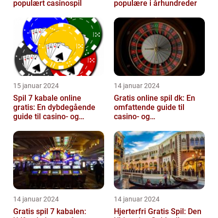
populært casinospil
populære i århundreder
15 januar 2024
14 januar 2024
Spil 7 kabale online
Gratis online spil dk: En
gratis: En dybdegående
omfattende guide til
guide til casino- og
casino- og
spilleentusiaster
spilinteresserede
14 januar 2024
14 januar 2024
Gratis spil 7 kabalen:
Hjerterfri Gratis Spil: Den