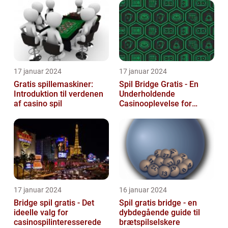
artikel vil vi præsentere dig for alt...
17 januar 2024
17 januar 2024
Gratis spillemaskiner:
Spil Bridge Gratis - En
Introduktion til verdenen
Underholdende
af casino spil
Casinooplevelse for
Spilleentusiaster
17 januar 2024
16 januar 2024
Bridge spil gratis - Det
Spil gratis bridge - en
ideelle valg for
dybdegående guide til
casinospilinteresserede
brætspilselskere