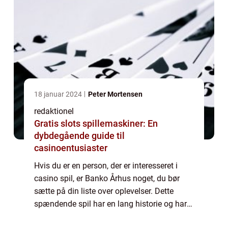
18 januar 2024
Peter Mortensen
redaktionel
Gratis slots spillemaskiner: En
dybdegående guide til
casinoentusiaster
Hvis du er en person, der er interesseret i
casino spil, er Banko Århus noget, du bør
sætte på din liste over oplevelser. Dette
spændende spil har en lang historie og har
udviklet sig betydeligt over tid. I denne