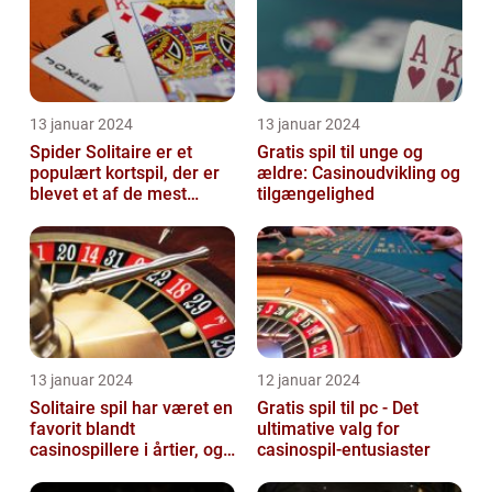
13 januar 2024
13 januar 2024
Spider Solitaire er et
Gratis spil til unge og
populært kortspil, der er
ældre: Casinoudvikling og
blevet et af de mest
tilgængelighed
spillede spil i verden
13 januar 2024
12 januar 2024
Solitaire spil har været en
Gratis spil til pc - Det
favorit blandt
ultimative valg for
casinospillere i årtier, og i
casinospil-entusiaster
dag er det endda muligt
at ...