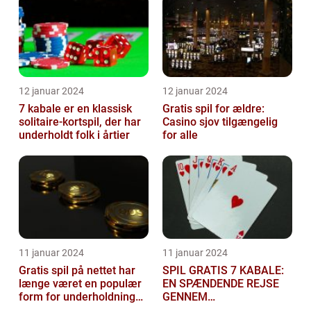
12 januar 2024
12 januar 2024
7 kabale er en klassisk
Gratis spil for ældre:
solitaire-kortspil, der har
Casino sjov tilgængelig
underholdt folk i årtier
for alle
11 januar 2024
11 januar 2024
Gratis spil på nettet har
SPIL GRATIS 7 KABALE:
længe været en populær
EN SPÆNDENDE REJSE
form for underholdning
GENNEM
for personer, der er
CASINOVERDENEN