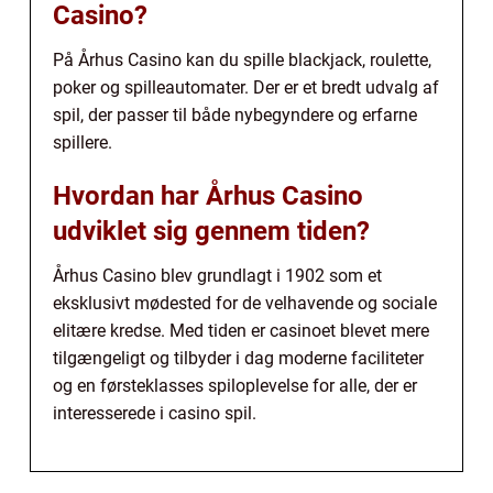
Casino?
På Århus Casino kan du spille blackjack, roulette,
poker og spilleautomater. Der er et bredt udvalg af
spil, der passer til både nybegyndere og erfarne
spillere.
Hvordan har Århus Casino
udviklet sig gennem tiden?
Århus Casino blev grundlagt i 1902 som et
eksklusivt mødested for de velhavende og sociale
elitære kredse. Med tiden er casinoet blevet mere
tilgængeligt og tilbyder i dag moderne faciliteter
og en førsteklasses spiloplevelse for alle, der er
interesserede i casino spil.