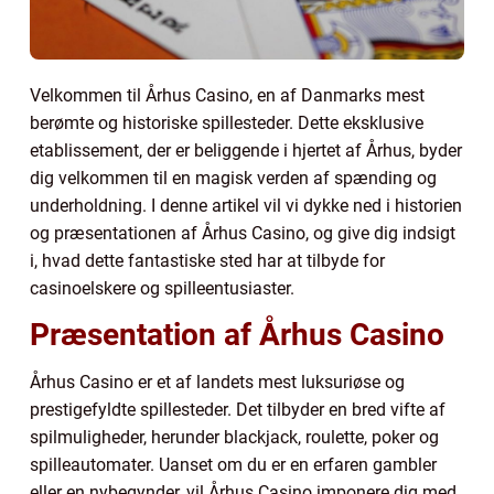
Velkommen til Århus Casino, en af Danmarks mest
berømte og historiske spillesteder. Dette eksklusive
etablissement, der er beliggende i hjertet af Århus, byder
dig velkommen til en magisk verden af spænding og
underholdning. I denne artikel vil vi dykke ned i historien
og præsentationen af Århus Casino, og give dig indsigt
i, hvad dette fantastiske sted har at tilbyde for
casinoelskere og spilleentusiaster.
Præsentation af Århus Casino
Århus Casino er et af landets mest luksuriøse og
prestigefyldte spillesteder. Det tilbyder en bred vifte af
spilmuligheder, herunder blackjack, roulette, poker og
spilleautomater. Uanset om du er en erfaren gambler
eller en nybegynder, vil Århus Casino imponere dig med