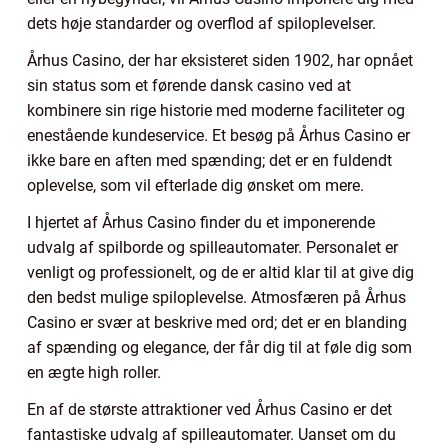
dets høje standarder og overflod af spiloplevelser.
Århus Casino, der har eksisteret siden 1902, har opnået
sin status som et førende dansk casino ved at
kombinere sin rige historie med moderne faciliteter og
enestående kundeservice. Et besøg på Århus Casino er
ikke bare en aften med spænding; det er en fuldendt
oplevelse, som vil efterlade dig ønsket om mere.
I hjertet af Århus Casino finder du et imponerende
udvalg af spilborde og spilleautomater. Personalet er
venligt og professionelt, og de er altid klar til at give dig
den bedst mulige spiloplevelse. Atmosfæren på Århus
Casino er svær at beskrive med ord; det er en blanding
af spænding og elegance, der får dig til at føle dig som
en ægte high roller.
En af de største attraktioner ved Århus Casino er det
fantastiske udvalg af spilleautomater. Uanset om du