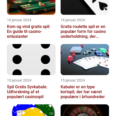
16 januar 2024
16 januar 2024
Kom og vind gratis spil:
Gratis roulette spil er en
En guide til casino-
populær form for casino
entusiaster
underholdning, der
tilbyder spillere
muligheden f...
15 januar 2024
15 januar 2024
Spil Gratis Syvkabale:
Kabaler er en type
Udforskning af et
kortspil, der har været
populært casinospil
populære i århundreder