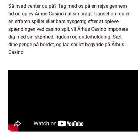
Så hvad venter du på? Tag med os på en rejse gennem
tid og oplev Århus Casino i al sin pragt. Uanset om du er
en erfaren spiller eller bare nysgerrig efter at opleve
spændingen ved casino spil, vil Århus Casino imponere
dig med sin skønhed, rigdom og underholdning. Sæt
dine penge på bordet, og lad spillet begynde på Århus
Casino!