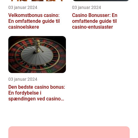
03 januar 2024
03 januar 2024
Velkomstbonus casino:
Casino Bonusser: En
En omfattende guide til
omfattende guide til
casinoelskere
casino-entusiaster
03 januar 2024
Den bedste casino bonus:
En fordybelse i
spændingen ved casino
spil